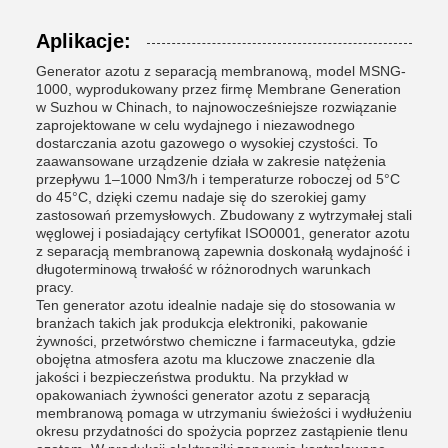
Aplikacje:
Generator azotu z separacją membranową, model MSNG-
1000, wyprodukowany przez firmę Membrane Generation
w Suzhou w Chinach, to najnowocześniejsze rozwiązanie
zaprojektowane w celu wydajnego i niezawodnego
dostarczania azotu gazowego o wysokiej czystości. To
zaawansowane urządzenie działa w zakresie natężenia
przepływu 1–1000 Nm3/h i temperaturze roboczej od 5°C
do 45°C, dzięki czemu nadaje się do szerokiej gamy
zastosowań przemysłowych. Zbudowany z wytrzymałej stali
węglowej i posiadający certyfikat ISO0001, generator azotu
z separacją membranową zapewnia doskonałą wydajność i
długoterminową trwałość w różnorodnych warunkach
pracy.
Ten generator azotu idealnie nadaje się do stosowania w
branżach takich jak produkcja elektroniki, pakowanie
żywności, przetwórstwo chemiczne i farmaceutyka, gdzie
obojętna atmosfera azotu ma kluczowe znaczenie dla
jakości i bezpieczeństwa produktu. Na przykład w
opakowaniach żywności generator azotu z separacją
membranową pomaga w utrzymaniu świeżości i wydłużeniu
okresu przydatności do spożycia poprzez zastąpienie tlenu