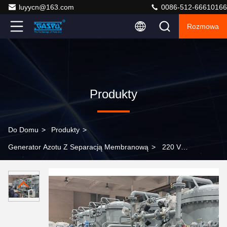
luyycn@163.com
0086-512-66610166
Rozmowa
Produkty
Do Domu
>
Produkty
>
Generator Azotu Z Separacją Membranową
>
220 V
380 V Separacja membranowa Generator azotu Materiał
ze stali węglowej Pojemność od 150 do 500 kg
Zaprojektowany do przemysłowych dostaw gazu