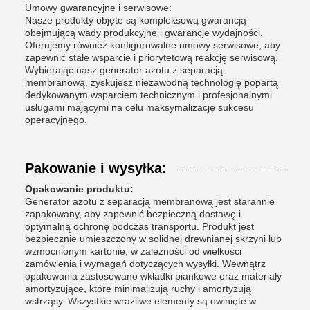
Umowy gwarancyjne i serwisowe:
Nasze produkty objęte są kompleksową gwarancją
obejmującą wady produkcyjne i gwarancje wydajności.
Oferujemy również konfigurowalne umowy serwisowe, aby
zapewnić stałe wsparcie i priorytetową reakcję serwisową.
Wybierając nasz generator azotu z separacją
membranową, zyskujesz niezawodną technologię popartą
dedykowanym wsparciem technicznym i profesjonalnymi
usługami mającymi na celu maksymalizację sukcesu
operacyjnego.
Pakowanie i wysyłka:
Opakowanie produktu:
Generator azotu z separacją membranową jest starannie
zapakowany, aby zapewnić bezpieczną dostawę i
optymalną ochronę podczas transportu. Produkt jest
bezpiecznie umieszczony w solidnej drewnianej skrzyni lub
wzmocnionym kartonie, w zależności od wielkości
zamówienia i wymagań dotyczących wysyłki. Wewnątrz
opakowania zastosowano wkładki piankowe oraz materiały
amortyzujące, które minimalizują ruchy i amortyzują
wstrząsy. Wszystkie wrażliwe elementy są owinięte w