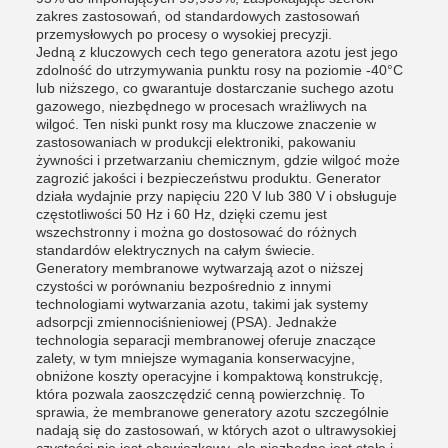
zakres zastosowań, od standardowych zastosowań
przemysłowych po procesy o wysokiej precyzji.
Jedną z kluczowych cech tego generatora azotu jest jego
zdolność do utrzymywania punktu rosy na poziomie -40°C
lub niższego, co gwarantuje dostarczanie suchego azotu
gazowego, niezbędnego w procesach wrażliwych na
wilgoć. Ten niski punkt rosy ma kluczowe znaczenie w
zastosowaniach w produkcji elektroniki, pakowaniu
żywności i przetwarzaniu chemicznym, gdzie wilgoć może
zagrozić jakości i bezpieczeństwu produktu. Generator
działa wydajnie przy napięciu 220 V lub 380 V i obsługuje
częstotliwości 50 Hz i 60 Hz, dzięki czemu jest
wszechstronny i można go dostosować do różnych
standardów elektrycznych na całym świecie.
Generatory membranowe wytwarzają azot o niższej
czystości w porównaniu bezpośrednio z innymi
technologiami wytwarzania azotu, takimi jak systemy
adsorpcji zmiennociśnieniowej (PSA). Jednakże
technologia separacji membranowej oferuje znaczące
zalety, w tym mniejsze wymagania konserwacyjne,
obniżone koszty operacyjne i kompaktową konstrukcję,
która pozwala zaoszczędzić cenną powierzchnię. To
sprawia, że ​​membranowe generatory azotu szczególnie
nadają się do zastosowań, w których azot o ultrawysokiej