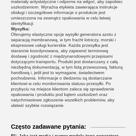
materiały antystatyczne i odporne na wilgoć, aby zapobiec
uszkodzeniom. Wyraźna etykieta zawierająca instrukcje
obsługi i szczegółowe informacje o produkcie jest
umieszczona na zewnątrz opakowania w celu łatwej
identyfikacji.
Wysyłka:
Oferujemy elastyczne opcje wysyłki generatora azotu z
separacją membranową, w tym fracht lotniczy, morski i
ekspresowe usługi kurierskie. Każda przesyłka jest
starannie koordynowana, aby zapewnić terminową
dostawę i zgodność z międzynarodowymi przepisami
dotyczącymi transportu. Produkt jest dostarczany z całą
niezbędną dokumentacją, w tym listą przewozową, fakturą
handlową i, jeśli jest to wymagane, świadectwem
pochodzenia. Informacje o śledzeniu są dostarczane
klientowi w celu monitorowania statusu przesyłki. Po
przybyciu na miejsce klientom zaleca się sprawdzenie
opakowania i produktu pod kątem uszkodzeń oraz
natychmiastowe zgłoszenie wszelkich problemów, aby
ułatwić szybkie rozwiązanie.
Często zadawane pytania:
P1: Jaka jest marka i numer modelu tego generatora