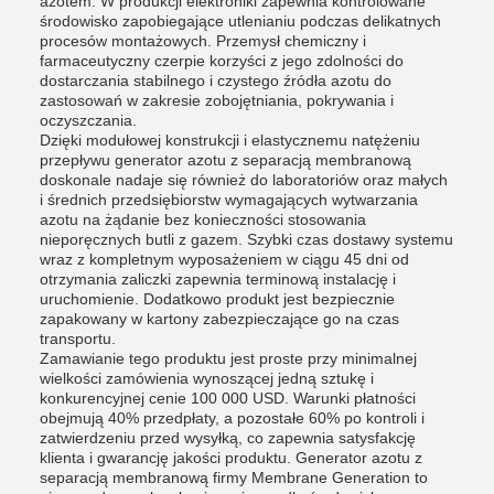
azotem. W produkcji elektroniki zapewnia kontrolowane
środowisko zapobiegające utlenianiu podczas delikatnych
procesów montażowych. Przemysł chemiczny i
farmaceutyczny czerpie korzyści z jego zdolności do
dostarczania stabilnego i czystego źródła azotu do
zastosowań w zakresie zobojętniania, pokrywania i
oczyszczania.
Dzięki modułowej konstrukcji i elastycznemu natężeniu
przepływu generator azotu z separacją membranową
doskonale nadaje się również do laboratoriów oraz małych
i średnich przedsiębiorstw wymagających wytwarzania
azotu na żądanie bez konieczności stosowania
nieporęcznych butli z gazem. Szybki czas dostawy systemu
wraz z kompletnym wyposażeniem w ciągu 45 dni od
otrzymania zaliczki zapewnia terminową instalację i
uruchomienie. Dodatkowo produkt jest bezpiecznie
zapakowany w kartony zabezpieczające go na czas
transportu.
Zamawianie tego produktu jest proste przy minimalnej
wielkości zamówienia wynoszącej jedną sztukę i
konkurencyjnej cenie 100 000 USD. Warunki płatności
obejmują 40% przedpłaty, a pozostałe 60% po kontroli i
zatwierdzeniu przed wysyłką, co zapewnia satysfakcję
klienta i gwarancję jakości produktu. Generator azotu z
separacją membranową firmy Membrane Generation to