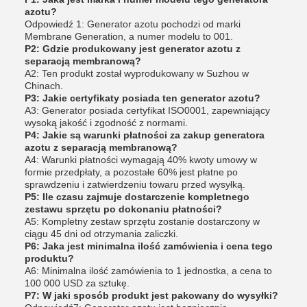
azotu?
Odpowiedź 1: Generator azotu pochodzi od marki
Membrane Generation, a numer modelu to 001.
P2: Gdzie produkowany jest generator azotu z
separacją membranową?
A2: Ten produkt został wyprodukowany w Suzhou w
Chinach.
P3: Jakie certyfikaty posiada ten generator azotu?
A3: Generator posiada certyfikat ISO0001, zapewniający
wysoką jakość i zgodność z normami.
P4: Jakie są warunki płatności za zakup generatora
azotu z separacją membranową?
A4: Warunki płatności wymagają 40% kwoty umowy w
formie przedpłaty, a pozostałe 60% jest płatne po
sprawdzeniu i zatwierdzeniu towaru przed wysyłką.
P5: Ile czasu zajmuje dostarczenie kompletnego
zestawu sprzętu po dokonaniu płatności?
A5: Kompletny zestaw sprzętu zostanie dostarczony w
ciągu 45 dni od otrzymania zaliczki.
P6: Jaka jest minimalna ilość zamówienia i cena tego
produktu?
A6: Minimalna ilość zamówienia to 1 jednostka, a cena to
100 000 USD za sztukę.
P7: W jaki sposób produkt jest pakowany do wysyłki?