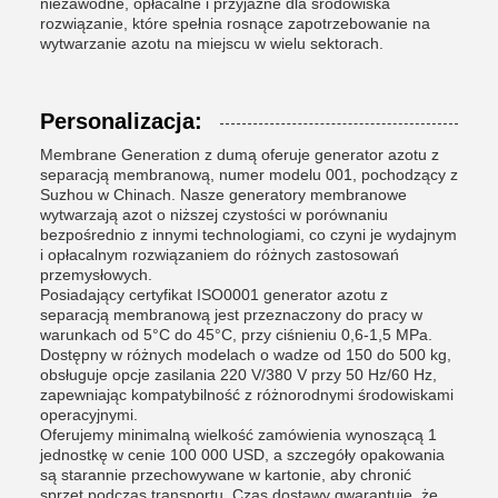
niezawodne, opłacalne i przyjazne dla środowiska
rozwiązanie, które spełnia rosnące zapotrzebowanie na
wytwarzanie azotu na miejscu w wielu sektorach.
Personalizacja:
Membrane Generation z dumą oferuje generator azotu z
separacją membranową, numer modelu 001, pochodzący z
Suzhou w Chinach. Nasze generatory membranowe
wytwarzają azot o niższej czystości w porównaniu
bezpośrednio z innymi technologiami, co czyni je wydajnym
i opłacalnym rozwiązaniem do różnych zastosowań
przemysłowych.
Posiadający certyfikat ISO0001 generator azotu z
separacją membranową jest przeznaczony do pracy w
warunkach od 5°C do 45°C, przy ciśnieniu 0,6-1,5 MPa.
Dostępny w różnych modelach o wadze od 150 do 500 kg,
obsługuje opcje zasilania 220 V/380 V przy 50 Hz/60 Hz,
zapewniając kompatybilność z różnorodnymi środowiskami
operacyjnymi.
Oferujemy minimalną wielkość zamówienia wynoszącą 1
jednostkę w cenie 100 000 USD, a szczegóły opakowania
są starannie przechowywane w kartonie, aby chronić
sprzęt podczas transportu. Czas dostawy gwarantuje, że