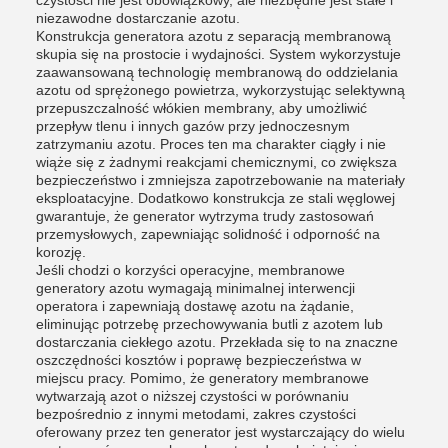
czystości nie jest obowiązkowy, ale niezbędne jest stałe i
niezawodne dostarczanie azotu.
Konstrukcja generatora azotu z separacją membranową
skupia się na prostocie i wydajności. System wykorzystuje
zaawansowaną technologię membranową do oddzielania
azotu od sprężonego powietrza, wykorzystując selektywną
przepuszczalność włókien membrany, aby umożliwić
przepływ tlenu i innych gazów przy jednoczesnym
zatrzymaniu azotu. Proces ten ma charakter ciągły i nie
wiąże się z żadnymi reakcjami chemicznymi, co zwiększa
bezpieczeństwo i zmniejsza zapotrzebowanie na materiały
eksploatacyjne. Dodatkowo konstrukcja ze stali węglowej
gwarantuje, że generator wytrzyma trudy zastosowań
przemysłowych, zapewniając solidność i odporność na
korozję.
Jeśli chodzi o korzyści operacyjne, membranowe
generatory azotu wymagają minimalnej interwencji
operatora i zapewniają dostawę azotu na żądanie,
eliminując potrzebę przechowywania butli z azotem lub
dostarczania ciekłego azotu. Przekłada się to na znaczne
oszczędności kosztów i poprawę bezpieczeństwa w
miejscu pracy. Pomimo, że generatory membranowe
wytwarzają azot o niższej czystości w porównaniu
bezpośrednio z innymi metodami, zakres czystości
oferowany przez ten generator jest wystarczający do wielu