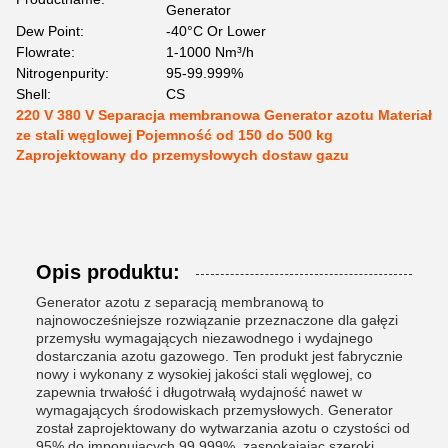
Generator
Dew Point:
-40°C Or Lower
Flowrate:
1-1000 Nm³/h
Nitrogenpurity:
95-99.999%
Shell:
CS
220 V 380 V Separacja membranowa Generator azotu Materiał
ze stali węglowej Pojemność od 150 do 500 kg
Zaprojektowany do przemysłowych dostaw gazu
Opis produktu:
Generator azotu z separacją membranową to
najnowocześniejsze rozwiązanie przeznaczone dla gałęzi
przemysłu wymagających niezawodnego i wydajnego
dostarczania azotu gazowego. Ten produkt jest fabrycznie
nowy i wykonany z wysokiej jakości stali węglowej, co
zapewnia trwałość i długotrwałą wydajność nawet w
wymagających środowiskach przemysłowych. Generator
został zaprojektowany do wytwarzania azotu o czystości od
95% do imponujących 99,999%, zaspokajając szeroki