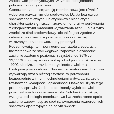
zastosowań przemysłowych, w tym do zobojętniania,
pokrywania i oczyszczania.
Generator azotu z separacją membranową jest również
wyborem przyjaznym dla środowiska. Działa bez użycia
środków chemicznych lub czynników chłodniczych i
charakteryzuje się niższym zużyciem energii w porównaniu
z kriogenicznymi metodami wytwarzania azotu. To nie tylko
zmniejsza ślad środowiskowy, ale także jest zgodne z
celami zrównoważonego rozwoju, coraz częściej
wdrażanymi przez nowoczesny przemysł.
Podsumowując, ten nowy generator azotu z separacją
membranową ze stali węglowej zapewnia niezawodne
zasilanie azotem o poziomach czystości od 95% do
99,999%, moc wyjściową wolną od wilgoci o punkcie rosy
-40°C lub niższą oraz kompatybilność z wieloma
konfiguracjami zasilania. Chociaż generatory membranowe
wytwarzają azot o niższej czystości w porównaniu
bezpośrednio z innymi technologiami wytwarzania azotu,
równowaga wydajności, opłacalności i łatwości użycia tego
produktu sprawia, że ​​jest to doskonały wybór do wielu
przemysłowych zastosowań azotu. Solidna konstrukcja,
wydajna technologia membranowa i wszechstronne opcje
zasilania zapewniają, że spełnia wymagania różnorodnych
środowisk operacyjnych na całym świecie.