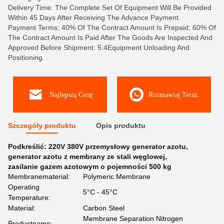
Delivery Time: The Complete Set Of Equipment Will Be Provided
Within 45 Days After Receiving The Advance Payment.
Payment Terms: 40% Of The Contract Amount Is Prepaid; 60% Of
The Contract Amount Is Paid After The Goods Are Inspected And
Approved Before Shipment. 5.4Equipment Unloading And
Positioning
Najlepszą Cenę
Rozmawiaj Teraz.
Szczegóły produktu
Opis produktu
Podkreślić:
220V 380V przemysłowy generator azotu
,
generator azotu z membrany ze stali węglowej
,
zasilanie gazem azotowym o pojemności 500 kg
Membranematerial:
Polymeric Membrane
Operating
5°C - 45°C
Temperature:
Material:
Carbon Steel
Membrane Separation Nitrogen
Productname: