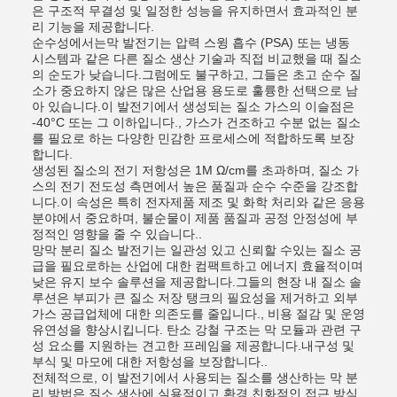
은 구조적 무결성 및 일정한 성능을 유지하면서 효과적인 분
리 기능을 제공합니다.
순수성에서는막 발전기는 압력 스윙 흡수 (PSA) 또는 냉동
시스템과 같은 다른 질소 생산 기술과 직접 비교했을 때 질소
의 순도가 낮습니다.그럼에도 불구하고, 그들은 초고 순수 질
소가 중요하지 않은 많은 산업용 용도로 훌륭한 선택으로 남
아 있습니다.이 발전기에서 생성되는 질소 가스의 이슬점은
-40°C 또는 그 이하입니다., 가스가 건조하고 수분 없는 질소
를 필요로 하는 다양한 민감한 프로세스에 적합하도록 보장
합니다.
생성된 질소의 전기 저항성은 1M Ω/cm를 초과하며, 질소 가
스의 전기 전도성 측면에서 높은 품질과 순수 수준을 강조합
니다.이 속성은 특히 전자제품 제조 및 화학 처리와 같은 응용
분야에서 중요하며, 불순물이 제품 품질과 공정 안정성에 부
정적인 영향을 줄 수 있습니다..
망막 분리 질소 발전기는 일관성 있고 신뢰할 수있는 질소 공
급을 필요로하는 산업에 대한 컴팩트하고 에너지 효율적이며
낮은 유지 보수 솔루션을 제공합니다.그들의 현장 내 질소 솔
루션은 부피가 큰 질소 저장 탱크의 필요성을 제거하고 외부
가스 공급업체에 대한 의존도를 줄입니다., 비용 절감 및 운영
유연성을 향상시킵니다. 탄소 강철 구조는 막 모듈과 관련 구
성 요소를 지원하는 견고한 프레임을 제공합니다.내구성 및
부식 및 마모에 대한 저항성을 보장합니다..
전체적으로, 이 발전기에서 사용되는 질소를 생산하는 막 분
리 방법은 질소 생산에 실용적이고 환경 친화적인 접근 방식