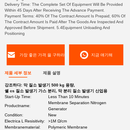
Delivery Time: The Complete Set Of Equipment Will Be Provided
Within 45 Days After Receiving The Advance Payment.
Payment Terms: 40% Of The Contract Amount Is Prepaid; 60% Of
The Contract Amount Is Paid After The Goods Are Inspected And
Approved Before Shipment. 5.4Equipment Unloading And
Positioning
가장 좋은 가격 을 구하라
지금 얘기해
제품 세부 정보
제품 설명
강조하다:
막 질소 발생기 500 kg 용량
,
쉘 cs 질소 발생기 가스 분리
,
막 분리 질소 발생기 산업용
Start-Up Time:
Less Than 10 Minutes
Membrane Separation Nitrogen
Productname:
Generator
Condition:
New
Electrica L Resisitivity:
>1M Ω/cm
Membranematerial:
Polymeric Membrane