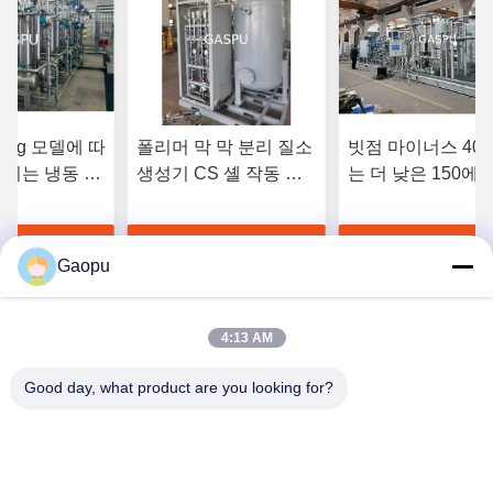
00 kg 모델에 따
폴리머 막 막 분리 질소
빗점 마이너스 40C
전기는 냉동 질
생성기 CS 셸 작동 온
는 더 낮은 150에
와 직접 비교
도 5°C 45°C 산업용 용
500kg 모델에 따라
소의 순도가 낮
도로 적합
장 질소 용액 분리
좋은 가격 을 구
가장 좋은 가격 을 구
가장 좋은 가격
발전기
Gaopu
하라
하라
하라
4:13 AM
Good day, what product are you looking for?
Suzhou Gaopu Ultra pure gas technology
Co.,Ltd
luyycn@163.com