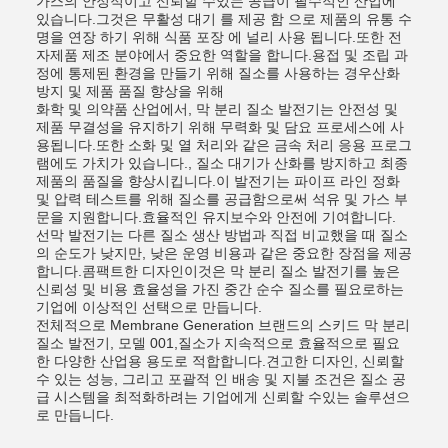
가스의 안정적이고 신뢰할 수있는 공급이 필수적인 산업에
있습니다.그것은 무활성 대기 를 제공 함 으로 제품의 유통 수
명을 연장 하기 위해 식품 포장 에 널리 사용 됩니다.또한 전
자제품 제조 분야에서 중요한 역할을 합니다.용접 및 조립 과
정에 통제된 환경을 만들기 위해 질소를 사용하는 경우산화
방지 및 제품 품질 향상을 위해
화학 및 의약품 산업에서, 막 분리 질소 발전기는 안전성 및
제품 무결성을 유지하기 위해 무력화 및 담요 프로세스에 사
용됩니다.또한 소화 및 열 처리와 같은 금속 처리 응용 프로그
램에도 가치가 있습니다., 질소 대기가 산화를 방지하고 최종
제품의 품질을 향상시킵니다.이 발전기는 파이프 라인 정화
및 압력 테스트를 위해 질소를 공급함으로써 석유 및 가스 부
문을 지원합니다.효율적인 유지보수와 안전에 기여합니다.
선막 발전기는 다른 질소 생산 방법과 직접 비교했을 때 질소
의 순도가 낮지만, 낮은 운영 비용과 같은 중요한 장점을 제공
합니다.콤팩트한 디자인이것은 막 분리 질소 발전기를 높은
신뢰성 및 비용 효율성을 가진 중간 순수 질소를 필요로하는
기업에 이상적인 선택으로 만듭니다.
전체적으로 Membrane Generation 브랜드의 스키드 막 분리
질소 발전기, 모델 001,질소가 지속적으로 효율적으로 필요
한 다양한 산업용 용도로 적합합니다.견고한 디자인, 신뢰할
수 있는 성능, 그리고 포괄적 인 배송 및 지불 조건은 질소 공
급 시스템을 최적화하려는 기업에게 신뢰할 수있는 솔루션으
로 만듭니다.