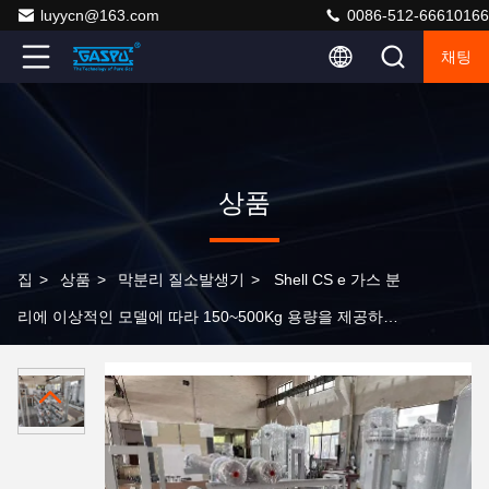
luyycn@163.com
0086-512-66610166
채팅
상품
집
>
상품
>
막분리 질소발생기
>
Shell CS e 가스 분
리에 이상적인 모델에 따라 150~500Kg 용량을 제공하는
질소를 생산하는 막 분리 방법