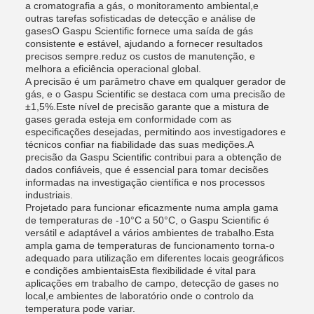
a cromatografia a gás, o monitoramento ambiental,e
outras tarefas sofisticadas de detecção e análise de
gasesO Gaspu Scientific fornece uma saída de gás
consistente e estável, ajudando a fornecer resultados
precisos sempre.reduz os custos de manutenção, e
melhora a eficiência operacional global.
A precisão é um parâmetro chave em qualquer gerador de
gás, e o Gaspu Scientific se destaca com uma precisão de
±1,5%.Este nível de precisão garante que a mistura de
gases gerada esteja em conformidade com as
especificações desejadas, permitindo aos investigadores e
técnicos confiar na fiabilidade das suas medições.A
precisão da Gaspu Scientific contribui para a obtenção de
dados confiáveis, que é essencial para tomar decisões
informadas na investigação científica e nos processos
industriais.
Projetado para funcionar eficazmente numa ampla gama
de temperaturas de -10°C a 50°C, o Gaspu Scientific é
versátil e adaptável a vários ambientes de trabalho.Esta
ampla gama de temperaturas de funcionamento torna-o
adequado para utilização em diferentes locais geográficos
e condições ambientaisEsta flexibilidade é vital para
aplicações em trabalho de campo, detecção de gases no
local,e ambientes de laboratório onde o controlo da
temperatura pode variar.