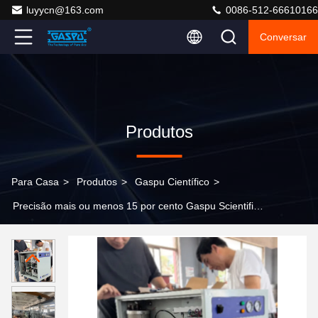
luyycn@163.com
0086-512-66610166
Conversar
Produtos
Para Casa
>
Produtos
>
Gaspu Científico
>
Precisão mais ou menos 15 por cento Gaspu Scientific
Bluetooth 5.0 Dispositivo Alimentado por Bateria
Recarregável para Científico