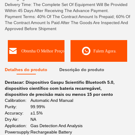
Delivery Time: The Complete Set Of Equipment Will Be Provided
Within 45 Days After Receiving The Advance Payment.
Payment Terms: 40% Of The Contract Amount Is Prepaid; 60% Of
The Contract Amount Is Paid After The Goods Are Inspected And
Approved Before Shipment
Obtenha O Melhor Preço
Falem Agora.
Detalhes do produto
Descrição do produto
Destacar:
Dispositivo Gaspu Scientific Bluetooth 5.0
,
dispositivo científico com bateria recarregável
,
dispositivo de precisão mais ou menos 15 por cento
Calibration:
Automatic And Manual
Purity:
99.99%
Accuracy:
±1.5%
Dry Air:
NA
Application:
Gas Detection And Analysis
Powersupply:
Rechargeable Battery