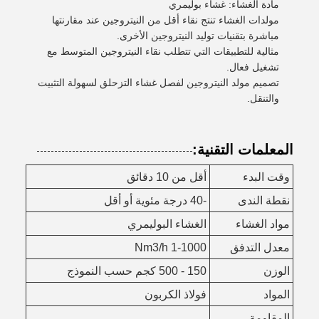
مادة الغشاء: غشاء بوليمري
مولدات الغشاء تنتج نقاء أقل من النيتروجين عند مقارنتها
مباشرة بتقنيات توليد النيتروجين الأخرى.
مثالية للتطبيقات التي تتطلب نقاء النيتروجين المتوسط مع
تشغيل فعال.
تصميم مولد النيتروجين لفصل غشاء التزحلق لسهولة التثبيت
والتنقل.
المعلمات التقنية:
وقت البدء
أقل من 10 دقائق
نقطة الندى
-40 درجة مئوية أو أقل
مواد الغشاء
الغشاء البوليمري
معدل التدفق
1-1000 Nm3/h
الوزن
150 - 500 كجم حسب النموذج
المواد
فولاذ الكربون
المقاومة