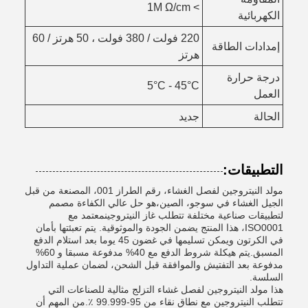
> 1M Ω/cm
الكهربائية
220 فولت / 380 فولت ، 50 هرتز / 60
إمدادات الطاقة
هرتز
درجة حرارة
5°C - 45°C
العمل
الحالة
جديد
التطبيقات:
مولد النيتروجين لفصل الغشاء، رقم الطراز 001، المصنعة من قبل
الجيل الغشاء في سوجو، الصين،هو حل عالي الكفاءة مصمم
لتطبيقات صناعية مختلفة تتطلب غاز النيتروجينمعتمد مع
ISO0001، هذا المنتج يضمن الجودة والموثوقية. يتم تعبئتها بأمان
في الكرتون ويمكن تسليمها في غضون 45 يوما بعد استلام الدفع
المسبق.يتم هيكلة شروط الدفع مع 40% مدفوعة مسبقا و 60%
مدفوعة بعد التفتيش والموافقة قبل الشحن، لضمان عملية التداول
السلسة.
هذا مولد النيتروجين لفصل غشاء التزلج مثالية للصناعات التي
تتطلب النيتروجين مع نطاق نقاء من 95-99.999 ٪.من المهم أن