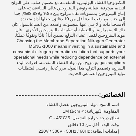
التكنولوجيا الغشاء البوليمرية المتقدمة مع تصميم صلب على التزلج
لتقديم موثوقة، فعالة،وتوفير النيتروجين عالي النقاءقدرته على
إنتاج النيتروجين بمستويات نقاء تتراوح بين 95% و99.999%, جنبا
إلى جنب مع وقت البدء أقل من 10 دقائق,يجعلها أداة متعددة
الاستخدامات و لا غنى عنها لمجموعة واسعة من الصناعاتسواء كان
ذلك للاستمرارية أو التغطية أو تطبيقات النيتروجين الأخرى ، فإن
مولد النيتروجين لفصل غشاء التزلج يضمن أداءً ثابتًا وتفوقًا عمليًا.
Choosing the Membrane Separation Nitrogen Generator
MSNG-1000 means investing in a sustainable and
convenient nitrogen generation solution that supports your
operational needs while reducing dependence on external
gas suppliersمع مزيج من مواد الغشاء المتقدمة، قدرات البدء
السريع، وتصميم التزلج،هذا المولد يبرز كخيار رئيسي لمتطلبات
توليد النيتروجين الصناعي الحديث.
الخصائص:
اسم المنتج: مولد النيتروجين بفصل الغشاء
المقاومة الكهربائية: > 1M Ω/cm
نطاق درجة حرارة التشغيل: 5°C - 45°C
وقت البدء: أقل من 10 دقائق
إمدادات الطاقة: 220V / 380V ، 50Hz / 60Hz