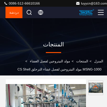
0086-512-66610166
luyycn@163.com
دردشة
المنتجات
المنزل
>
المنتجات
>
مولد النيتروجين لفصل الغشاء
>
MSNG-1000 مولد النيتروجين لفصل غشاء التزحلق CS Shell
وحدة إنتاج النيتروجين الدائم للعمل المستمر