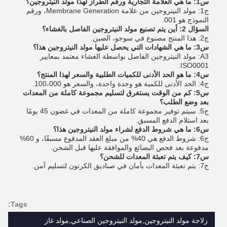
س1: ما هي العلامة التجارية ورقم الطراز لهذا مولد النيتروجين؟
ج1: مولد النيتروجين من علامة Membrane Generation، ورقم
النموذج هو 001.
السؤال 2: أين يتم تصنيع مولد النيتروجين الفاصل بالغشاء؟
ج2: هذا المنتج مصنوع في سوجو، الصين.
س3: ما هي الشهادات التي يحصل عليها مولد النيتروجين هذا؟
A3: مولد النيتروجين الفاصل بواسطة الغشاء معتمد بمعايير
ISO0001.
س4: ما هو الحد الأدنى للكميات الطلبية والسعر لهذا المنتج؟
ج4: الحد الأدنى للكمية هو وحدة واحدة، والسعر هو 100،000.
س5: كم من الوقت يستغرق لتسليم مجموعة كاملة من المعدات
بعد وضع الطلب؟
ج5: سيتم توفير مجموعة كاملة من المعدات في غضون 45 يومًا
بعد استلام الدفع المسبق.
س6: ما هي شروط الدفع لشراء مولد النيتروجين هذا؟
ج6: شروط الدفع هي 40% من مبلغ العقد المدفوع مسبقًا، و 60%
مدفوعة بعد فحص البضائع والموافقة عليها قبل الشحن.
س7: كيف يتم تعبئة المعدات للشحن؟
ج7: يتم تعبئة المعدات بأمان في صناديق الكرتون لتسليم آمن.
Tags:
زلاجة مولد النيتروجين,مولد النيتروجين الصناعي,مولد غاز