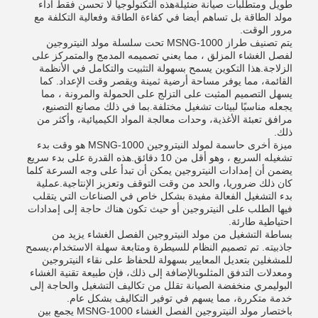
طويل ومتطلبات صيانة ضئيلةهذه التكنولوجيا لا تحسن فقط أداء
مولد الطاقة بل تساهم أيضا في كفاءة الطاقة وفعالية التكلفة مع
مرور الوقت.
يتم تصنيف طراز MSNG-1000 تحت سلسلة مولد النيتروجين
لفصل الغشاء المزلق ، مما يعني تصميمه المدمج والمتمركز على
الزلاجة.هذا التكوين يسمح بسهولة التثبيت والتكامل في الأنظمة
القائمة، مما يوفر مساحة أرضية ثمينة ويقصر وقت الإعداد. كما
يسهل التصميم المثبت على التزلج على الحمولة والمرونة ، مما
يجعله مناسبًا لبيئات تشغيل مختلفة.بما في ذلك مصانع التصنيع،
مرافق تعبئة الأغذية، وحدات معالجة المواد الكيميائية، وأكثر من
ذلك.
ميزة أخرى حاسمة لمولد النيتروجين MSNG-1000 هو وقت بدء
تشغيله السريع ، وهو أقل من 10 دقائق.هذه القدرة على بدء سريع
يضمن أن إمدادات النيتروجين يمكن أن تبدأ على وجه السرعة كلما
كان ذلك ضروريا، والحد من وقت التوقف وتعزيز الإنتاجية.عملية
بدء التشغيل الفعالة مفيدة بشكل خاص في الصناعات التي يتقلب
فيها الطلب على النيتروجين أو حيث تكون هناك حاجة إلى إمدادات
احتياطية طارئة.
بساطة التشغيل من مولد النيتروجين الفصل الغشاء يزيد من
جاذبيته. تم تصميم النظام للسيطرة ومتابعة سهلة الاستخدام،يسمح
للمشغلين بتعديل المعايير بسهولة للحفاظ على نقاء النيتروجين
ومعدلات التدفق المثلىوبالإضافة إلى ذلك، فإن طبيعة تقنية الغشاء
البوليمري منخفضة الصيانة تقلل من تكاليف التشغيل والحاجة إلى
خدمة متكررة، مما يسهم في توفير التكاليف بشكل عام.
باختصار مولد النيتروجين الفصل الغشاء MSNG-1000 يجمع بين