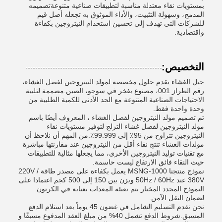
بمستويات نقاء معتدلة مناسبة لتطبيقات صناعية متنوعةتصميمه
المدمج، وسهولة التثبيت، والأداء الموثوق به تجعله أصل قيم
للشركات التي تهدف إلى تحسين استخدام النيتروجين بكفاءة
واقتصادية.
التخصيص:
جيل الغشاء يقدم حلول مخصصة لمولد النيتروجين لفصل الغشاء،
رقم الطراز 001، مصنوع بفخر في سوجو، الصين.مصممة لتلبية
الاحتياجات الصناعية المتنوعة مع الحد الأدنى للكمية الطلبية من
وحدة واحدة فقط.
تم تصميم مولد النيتروجين لفصل الغشاء ، المعروف أيضًا باسم
مولد النيتروجين لفصل غشاء التزلج لتوفير مستويات نقاء
النيتروجين تتراوح من 95٪ إلى 99.999٪.من المهم أن نلاحظ أن
مولدات الغشاء تنتج نقاء أقل من النيتروجين عند مقارنتها مباشرة
مع تقنيات توليد النيتروجين الأخرى، مما يجعلها مثالية للتطبيقات
حيث النقاء فائق الارتفاع ليست حاسمة.
نموذج منتجنا MSNG-1000 يعمل بكفاءة على مصدر طاقة 220V /
380V عند 50Hz / 60Hz ويزن بين 150 إلى 500 كجم اعتمادا على
النموذج المحدد المختار.يتم تعبئة المعدات بعناية في الكرتون
لضمان النقل الآمن.
نحن نقدم التسليم الشامل في غضون 45 يوماً بعد استلام الدفع
المسبق.شروط الدفع تشمل 40% من مبلغ العقد المدفوع مسبقًا و