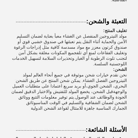
التعبئة والشحن:
تغليف المنتج:
مولد النيتروجين المنفصل عن الغشاء معبأ بعناية لضمان التسليم
الآمن والحماية أثناء النقل.يتم تعبئتها في صندوق خشبي قوي أو
صندوق كرتون معزز مع مواد مسدسة كافية مثل إدراجات الرغوة
وتغليف الفقاعات لمنع أي تلفجميع المكونات مغلقة بشكل آمن
لتجنب تلوث الرطوبة أو الغبار.وتحذيرات السلامة لتسهيل الخدمات
اللوجستية السلسة.
الشحن:
نحن نقدم خيارات شحن موثوقة في جميع أنحاء العالم لمولد
النيتروجين الفصل الغشاء. يمكن شحن المنتج عن طريق الشحن
البحري، الشحن الجوي،أو بريد سريع اعتمادا على متطلبات العميل
والوجهةقبل الشحن، يخضع المولد للتفتيش والاختبار الدقيق لضمان
الجودة والوظائف عند الوصول.يتم توفير معلومات التتبع ووثائق
الشحن لضمان الشفافية والتسليم في الوقت المناسبوثائق
الجمارك المناسبة جاهزة للامتثال لقواعد الشحن الدولية
الأسئلة الشائعة: