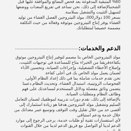
60% المتبقية المدفوعة بعد فحص البضائع والموافقة عليها قبل
الشحنبالإضافة إلى ذلك، نحن نساعد في تفريغ المعدات ووضعها
لتسهيل التثبيت والتشغيل بسلاسة.
بسعر 100 دولار000، مولد النيتروجين الفصل الغشاء من توليد
الغشاء يوفر إنتاج النيتروجين موثوقة وفعالة من حيث التكلفة
مصممة خصيصا لمتطلباتك.
الدعم والخدمات:
مولد النيتروجين الخاص بنا مصمم لتوفير إنتاج النيتروجين موثوق
بكفاءةفريقنا من الخبراء متاح للمساعدة في توجيهات التثبيت،
وإصلاح الأخطاء التشغيلية، وإجراءات الصيانة، وتحسين الأداء
لضمان يعمل مولد الخاص بك في أعلى كفاءة.
نحن نقدم خدمات شاملة بما في ذلك إعداد النظام الأولي،
الفحوصات الروتينية، استبدال الغشاء، وتحديث النظام.دعمنا
يتضمن وثائق مفصلة ودلائل المستخدم لمساعدتك على فهم
وظائف النظام ومتطلبات الصيانة.
بالإضافة إلى ذلك، نقدم دورات تدريبية لموظفيك لضمان التعامل
السليم وتشغيل مولد النيتروجين.هدفنا هو زيادة استثمارك إلى
أقصى حد من خلال تقليل وقت التوقف وتوسيع عمر معداتك من
خلال خدمة ودعم استباقي.
لأي استفسارات تقنية أو طلبات خدمة، يرجى الرجوع إلى موارد
الدعم لدينا أو التواصل مع فريق الدعم لدينا من خلال القنوات
المناسبة.