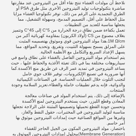
نلاحظ أن مولدات الغشاء تنتج نقاء أقل من النيتروجين عند مقارنتها
مباشرة بتكنولوجيات توليد النيتروجين الأخرى مثل طرق PSA أو
الطرق التجمدية.على الرغم من ذلك، توفر تكنولوجيا الغشاء مزايا
مثل الحفاظ على أقل، التصميم المدمج، وسهولة التشغيل، مما
يجعلها مناسبة للعديد من التطبيقات.
تعمل بكفاءة ضمن نطاق درجة الحرارة من 5°C إلى 45°C وتتميز
بغلاف مصنوع من CS (أولاذ الكربون) بمقاومة كهربائية أكبر من
1M Ω/cm،هذا مولد النيتروجين قوي وموثوق بهتصميمه المثبت
على المزلق يسمح بسهولة التثبيت، وتفريغ، وتحديد المواقع، مما
يسهل الإعداد السريع والتكامل مع الأنظمة الحالية.
يتم استخدام مولد النيتروجين الفاصل بالغشاء على نطاق واسع في
سيناريوهات مختلفة بما في ذلك تعبئة الأغذية والحفاظ عليها ، حيث
يساعد النيتروجين في تمديد عمر الرف عن طريق منع الأكسدة.كما
أنها ضرورية في تصنيع الإلكترونيات، توفير غلاف جوي خامل
لتجنب التلوث خلال العمليات الحساسة. في الصناعات الكيميائية
والدوائية، فإنه يدعم تطبيقات خاملة والغطاء،تعزيز السلامة وجودة
المنتجات.
بالإضافة إلى ذلك، يتم استخدام المولد في صناعات معالجة
المعادن وقطع الليزر، حيث يستخدم النيتروجين لمنع الأكسدة
وتحسين جودة القطع.تحميلها وتصميمها المثبتة على الزلاجة تجعلها
مناسبة لتوليد النيتروجين في المختبرات، حقول النفط والغاز،
وغيرها من المواقع الصناعية حيث إمدادات النيتروجين موثوق بها
أمر حاسم.
باختصار، مولد النيتروجين المكون من الجيل الحاجز للغشاء
(Membrane Generation)محلول إمدادات النيتروجين الموثوق به