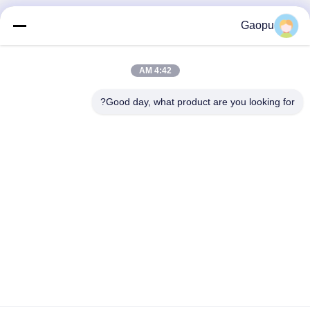
Gaopu
4:42 AM
Good day, what product are you looking for?
Suzhou Gaopu Ultra pure gas technology
Co.,Ltd
luyycn@163.com
0086-512-66610166
رقم 161 شارع Zhongfeng، Suzhou New District، Suzhou،
PR.China
الصين جودة جيدة مولد النيتروجين PSA المورد. حقوق الطبع والنشر