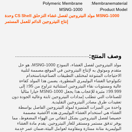
Polymeric Membrane
Membranematerial:
MSNG-1000
Product Model:
MSNG-1000 مولد النيتروجين لفصل غشاء التزحلق CS Shell وحدة
إنتاج النيتروجين الدائم للعمل المستمر
وصف المنتج:
مولد النيتروجين لفصل الغشاء، النموذج MSNG-1000، هو حل
متقدم وموثوق به لإنتاج النيتروجين في الموقع،مصممة لتلبية
الاحتياجات المتنوعة لمختلف التطبيقات الصناعيةباستخدام
تكنولوجيا الغشاء البوليمري المتطورة، يضمن هذا المولد كفاءة
عالية ومستويات نقاء النيتروجين استثنائية تتراوح من 95٪ إلى
99.999٪ مثيرة للإعجاب.هذا يجعل MSNG-1000 خيارا مثاليا
للصناعات التي تتطلب إمدادات النيتروجين ثابتة وعالية الجودة دون
تعقيدات طرق مصادر النيتروجين التقليدية.
واحدة من الميزات المتميزة لمولد النيتروجين الفاصل بواسطة
الغشاء هي استخدام الغشاء البوليمري.هذه الأغشية مصممة
خصيصا لفصل النيتروجين بشكل انتقائي من الهواء المضغوط، مما
يوفر تدفق مستمر ومستقر للغاز النيتروجين. يقدم مادة الغشاء
البوليمرية متانة ممتازة ومقاومة لعوامل البيئة،ضمان عمر خدمة