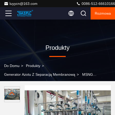
luyycn@163.com
0086-512-66610166
Rozmowa
Produkty
Do Domu
>
Produkty
>
Generator Azotu Z Separacją Membranową
>
MSNG-
1000 Generator azotu z separacją membranową w
osłonie CS Trwała jednostka do produkcji azotu do pracy
ciągłej