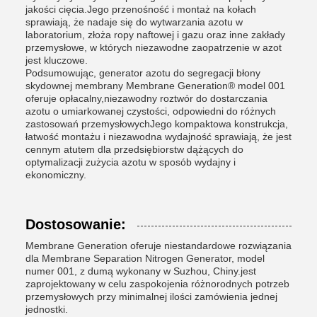
jakości cięcia.Jego przenośność i montaż na kołach
sprawiają, że nadaje się do wytwarzania azotu w
laboratorium, złoża ropy naftowej i gazu oraz inne zakłady
przemysłowe, w których niezawodne zaopatrzenie w azot
jest kluczowe.
Podsumowując, generator azotu do segregacji błony
skydownej membrany Membrane Generation® model 001
oferuje opłacalny,niezawodny roztwór do dostarczania
azotu o umiarkowanej czystości, odpowiedni do różnych
zastosowań przemysłowychJego kompaktowa konstrukcja,
łatwość montażu i niezawodna wydajność sprawiają, że jest
cennym atutem dla przedsiębiorstw dążących do
optymalizacji zużycia azotu w sposób wydajny i
ekonomiczny.
Dostosowanie:
Membrane Generation oferuje niestandardowe rozwiązania
dla Membrane Separation Nitrogen Generator, model
numer 001, z dumą wykonany w Suzhou, Chiny.jest
zaprojektowany w celu zaspokojenia różnorodnych potrzeb
przemysłowych przy minimalnej ilości zamówienia jednej
jednostki.