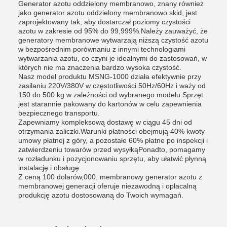
Generator azotu oddzielony membranowo, znany również
jako generator azotu oddzielony membranowo skid, jest
zaprojektowany tak, aby dostarczał poziomy czystości
azotu w zakresie od 95% do 99,999%.Należy zauważyć, że
generatory membranowe wytwarzają niższą czystość azotu
w bezpośrednim porównaniu z innymi technologiami
wytwarzania azotu, co czyni je idealnymi do zastosowań, w
których nie ma znaczenia bardzo wysoka czystość.
Nasz model produktu MSNG-1000 działa efektywnie przy
zasilaniu 220V/380V w częstotliwości 50Hz/60Hz i waży od
150 do 500 kg w zależności od wybranego modelu.Sprzęt
jest starannie pakowany do kartonów w celu zapewnienia
bezpiecznego transportu.
Zapewniamy kompleksową dostawę w ciągu 45 dni od
otrzymania zaliczki.Warunki płatności obejmują 40% kwoty
umowy płatnej z góry, a pozostałe 60% płatne po inspekcji i
zatwierdzeniu towarów przed wysyłkąPonadto, pomagamy
w rozładunku i pozycjonowaniu sprzętu, aby ułatwić płynną
instalację i obsługę.
Z ceną 100 dolarów,000, membranowy generator azotu z
membranowej generacji oferuje niezawodną i opłacalną
produkcję azotu dostosowaną do Twoich wymagań.