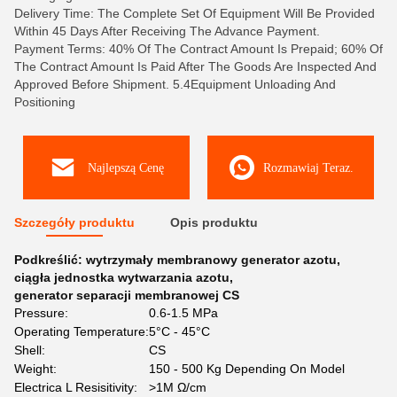
Delivery Time: The Complete Set Of Equipment Will Be Provided
Within 45 Days After Receiving The Advance Payment.
Payment Terms: 40% Of The Contract Amount Is Prepaid; 60% Of
The Contract Amount Is Paid After The Goods Are Inspected And
Approved Before Shipment. 5.4Equipment Unloading And
Positioning
Najlepszą Cenę
Rozmawiaj Teraz.
Szczegóły produktu
Opis produktu
Podkreślić:
wytrzymały membranowy generator azotu
,
ciągła jednostka wytwarzania azotu
,
generator separacji membranowej CS
Pressure:
0.6-1.5 MPa
Operating Temperature:
5°C - 45°C
Shell:
CS
Weight:
150 - 500 Kg Depending On Model
Electrica L Resisitivity:
>1M Ω/cm