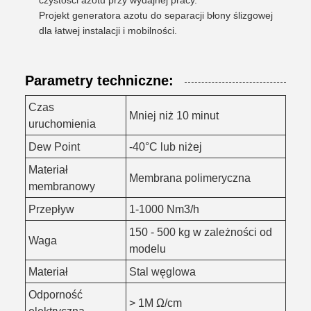
czystości azotu przy wydajnej pracy.
Projekt generatora azotu do separacji błony ślizgowej
dla łatwej instalacji i mobilności.
Parametry techniczne:
Czas
Mniej niż 10 minut
uruchomienia
Dew Point
-40°C lub niżej
Materiał
Membrana polimeryczna
membranowy
Przepływ
1-1000 Nm3/h
150 - 500 kg w zależności od
Waga
modelu
Materiał
Stal węglowa
Odporność
> 1M Ω/cm