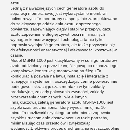
azotu.
Jedną z najważniejszych cech generatora azotu do
separacji membranowej jest wykorzystanie membran
polimerowych.Te membrany są specjalnie zaprojektowane
do selektywnego oddzielenia azotu z sprężonego
powietrza, zapewniający ciągły i stabilny przepływ gazu
azotu.zapewnienie długiej żywotności i minimalnych
wymagań konserwacyjnychTechnologia ta nie tylko
poprawia wydajność generatora, ale także przyczynia się
do efektywności energetycznej i efektywności kosztowej w
czasie.
Model MSNG-1000 jest klasyfikowany w serii generatorów
azotu oddzielonych przez błonę ślizgową, co oznacza jego
kompaktową konstrukcję montowaną na ślizgu.Ta
konfiguracja pozwala na łatwą instalację i integrację z
istniejącymi systemami, oszczędzając cenne powierzchnie
podłogowe i skracając czas montażu.w tym zakłady
produkcyjne, zakłady pakowania żywności, zakłady
przetwarzania chemicznych i wiele innych.
Inną kluczową zaletą generatora azotu MSNG-1000 jest
szybki czas uruchomienia, który wynosi mniej niż 10
minut.Ta możliwość szybkiego uruchomienia zapewnia
szybkie uruchomienie dostaw azotu w razie potrzeby,
minimalizując czas przestojów i zwiększając
wydajność.Efektywny proces uruchamiania jest szczególnie