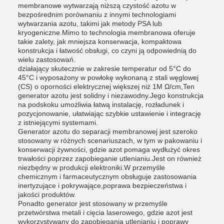
membranowe wytwarzają niższą czystość azotu w
bezpośrednim porównaniu z innymi technologiami
wytwarzania azotu, takimi jak metody PSA lub
kryogeniczne.Mimo to technologia membranowa oferuje
takie zalety, jak mniejsza konserwacja, kompaktowa
konstrukcja i łatwość obsługi, co czyni ją odpowiednią do
wielu zastosowań.
działający skutecznie w zakresie temperatur od 5°C do
45°C i wyposażony w powłokę wykonaną z stali węglowej
(CS) o oporności elektrycznej większej niż 1M Ω/cm,Ten
generator azotu jest solidny i niezawodny.Jego konstrukcja
na podskoku umożliwia łatwą instalację, rozładunek i
pozycjonowanie, ułatwiając szybkie ustawienie i integrację
z istniejącymi systemami.
Generator azotu do separacji membranowej jest szeroko
stosowany w różnych scenariuszach, w tym w pakowaniu i
konserwacji żywności, gdzie azot pomaga wydłużyć okres
trwałości poprzez zapobieganie utlenianiu.Jest on również
niezbędny w produkcji elektroniki.W przemyśle
chemicznym i farmaceutycznym obsługuje zastosowania
inertyzujące i pokrywające,poprawa bezpieczeństwa i
jakości produktów.
Ponadto generator jest stosowany w przemyśle
przetwórstwa metali i cięcia laserowego, gdzie azot jest
wykorzystywany do zapobiegania utlenianiu i poprawy