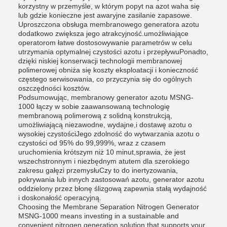
korzystny w przemyśle, w którym popyt na azot waha się
lub gdzie konieczne jest awaryjne zasilanie zapasowe.
Uproszczona obsługa membranowego generatora azotu
dodatkowo zwiększa jego atrakcyjność.umożliwiające
operatorom łatwe dostosowywanie parametrów w celu
utrzymania optymalnej czystości azotu i przepływuPonadto,
dzięki niskiej konserwacji technologii membranowej
polimerowej obniża się koszty eksploatacji i konieczność
częstego serwisowania, co przyczynia się do ogólnych
oszczędności kosztów.
Podsumowując, membranowy generator azotu MSNG-
1000 łączy w sobie zaawansowaną technologię
membranową polimerową z solidną konstrukcją,
umożliwiającą niezawodne, wydajne,i dostawę azotu o
wysokiej czystościJego zdolność do wytwarzania azotu o
czystości od 95% do 99,999%, wraz z czasem
uruchomienia krótszym niż 10 minut,sprawia, że jest
wszechstronnym i niezbędnym atutem dla szerokiego
zakresu gałęzi przemysłuCzy to do inertyzowania,
pokrywania lub innych zastosowań azotu, generator azotu
oddzielony przez błonę ślizgową zapewnia stałą wydajność
i doskonałość operacyjną.
Choosing the Membrane Separation Nitrogen Generator
MSNG-1000 means investing in a sustainable and
convenient nitrogen generation solution that supports your