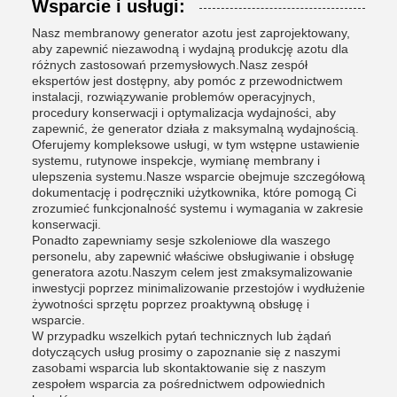
Wsparcie i usługi:
Nasz membranowy generator azotu jest zaprojektowany,
aby zapewnić niezawodną i wydajną produkcję azotu dla
różnych zastosowań przemysłowych.Nasz zespół
ekspertów jest dostępny, aby pomóc z przewodnictwem
instalacji, rozwiązywanie problemów operacyjnych,
procedury konserwacji i optymalizacja wydajności, aby
zapewnić, że generator działa z maksymalną wydajnością.
Oferujemy kompleksowe usługi, w tym wstępne ustawienie
systemu, rutynowe inspekcje, wymianę membrany i
ulepszenia systemu.Nasze wsparcie obejmuje szczegółową
dokumentację i podręczniki użytkownika, które pomogą Ci
zrozumieć funkcjonalność systemu i wymagania w zakresie
konserwacji.
Ponadto zapewniamy sesje szkoleniowe dla waszego
personelu, aby zapewnić właściwe obsługiwanie i obsługę
generatora azotu.Naszym celem jest zmaksymalizowanie
inwestycji poprzez minimalizowanie przestojów i wydłużenie
żywotności sprzętu poprzez proaktywną obsługę i
wsparcie.
W przypadku wszelkich pytań technicznych lub żądań
dotyczących usług prosimy o zapoznanie się z naszymi
zasobami wsparcia lub skontaktowanie się z naszym
zespołem wsparcia za pośrednictwem odpowiednich