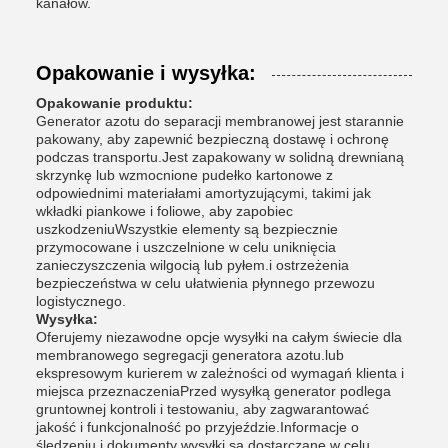
kanałów.
Opakowanie i wysyłka:
Opakowanie produktu:
Generator azotu do separacji membranowej jest starannie
pakowany, aby zapewnić bezpieczną dostawę i ochronę
podczas transportu.Jest zapakowany w solidną drewnianą
skrzynkę lub wzmocnione pudełko kartonowe z
odpowiednimi materiałami amortyzującymi, takimi jak
wkładki piankowe i foliowe, aby zapobiec
uszkodzeniuWszystkie elementy są bezpiecznie
przymocowane i uszczelnione w celu uniknięcia
zanieczyszczenia wilgocią lub pyłem.i ostrzeżenia
bezpieczeństwa w celu ułatwienia płynnego przewozu
logistycznego.
Wysyłka:
Oferujemy niezawodne opcje wysyłki na całym świecie dla
membranowego segregacji generatora azotu.lub
ekspresowym kurierem w zależności od wymagań klienta i
miejsca przeznaczeniaPrzed wysyłką generator podlega
gruntownej kontroli i testowaniu, aby zagwarantować
jakość i funkcjonalność po przyjeździe.Informacje o
śledzeniu i dokumenty wysyłki są dostarczane w celu