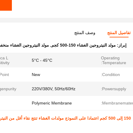
تفاصيل المنتج
وصف المنتج
إبراز:
مولد النيتروجين الغشاء 150-500 كجم
,
مولد النيتروجين الغشاء منخف
ica L
Operating
5°C - 45°C
tivity:
Temperature:
oint:
New
Condition:
genpurity:
220V/380V, 50Hz/60Hz
Powersupply:
Polymeric Membrane
Membranemateri
150 إلى 500 كجم اعتمادا على النموذج مولدات الغشاء تنتج نقاء أقل من 