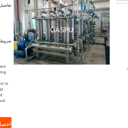
من ال
تفاصيل 
شروط ا
ent
ving
t Is
id
ed
And
احصل