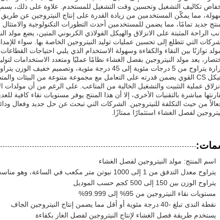
خفاض تكاليف التشغيل وتحسين وقت التشغيل للمستخدم. علاوة على ذلك، يسمح ال
هولة، مما يمكّن المستخدمين من زيادة القدرة على إنتاج النيتروجين عن طريق
نتج جديد تمامًا، مما يضمن للمستخدمين أحدث التطورات التكنولوجية والامتثال لمع
نب الراحة المثبتة على الانزلاق والهيكل الفولاذي الكربوني المتين، يضع مولد ا
ركات التي تتطلع إلى تحسين عمليات توليد النيتروجين الخاصة بها. سواء للإمداد
ولد توازنًا بين النقاء والكفاءة وسهولة الاستخدام الذي يلبي احتياجات القطاعات 
ختصار، يعد مولد النيتروجين بفصل الغشاء نظامًا عمليًا ومتعدد الاستخدامات لتو
وهيكل CS القوي يضمن قدرته على التعامل مع مجموعة متنوعة من البيئات وال
انزلاق عملية التثبيت والتشغيل الخالية من المتاعب. على الرغم من أن مولدات ال
رنتها مباشرة بالتقنيات الأخرى، إلا أن هذا المنتج يوفر مستويات نقاء كافية للعد
عالاً من حيث التكلفة للنيتروجين. الشركات التي تبحث عن حل جديد وفعال ودائم
يتروجين لفصل الغشاء استثمارًا ممتازًا.
مات:
اسم المنتج: مولد النيتروجين لفصل الغشاء
يتراوح معدل التدفق من 1 إلى 1000 نيوتن متر مكعب في الساعة، وهو مناسب لمختلف التطبيقات الصناعية
يتراوح الوزن بين 150 إلى 500 كجم حسب الموديل
مستويات نقاء النيتروجين من 95% إلى 99.999%
نقطة الندى تبلغ -40 درجة مئوية أو أقل مما يضمن إنتاج النيتروجين الجاف
يستخدم طريقة فصل الغشاء لإنتاج النيتروجين لفصل الغاز بكفاءة