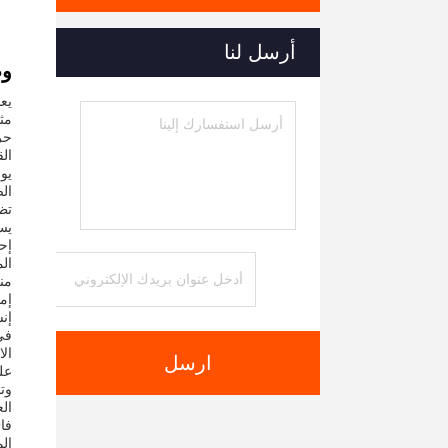
أرسل لنا
وص
يعد
مثا
الق
يسه
إحد
ال
من
إم
إنش
في
ارسل
على
ال
فا
ال