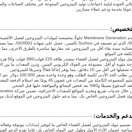
لي الجودة لتلبية احتياجات توليد النيتروجين المتنوعة عبر مختلف الصناعات والسي
عومًا بخدمة ودعم عملاء ممتازين.
تخصيص:
يقدم Membrane Generation حلولًا مخصصة لمولدات النيتروجين لفص
001، الذي تم تصنيعه ف
غشائية نسبة نقاء أقل من النيتروجين عند مقارنتها مباشرة بالطرق الأخرى، مما ي
تكلفة في الموقع.
يلها في أقل من 10 دقائق، مما يوفر إنتاجًا فعالاً وسريعًا للنيتروجين.
نحن نطلب الحد الأدنى لكم
لمدفوع مسبقًا و60% بعد فحص البضائع والموافقة عليها قبل الشحن.
ولد فصل النيتروجين الخاص بك، مما يدعم حلول النيتروجين في الموقع لديك من 
دعم والخدمات:
 تصميم مولد النيتروجين لفصل الغشاء الخاص بنا لتوفير إمدادات موثوقة وفعالة 
صناعية. لضمان الأداء الأمثل وطول عمر المولد الخاص بك، فإننا نقدم الدعم الفن