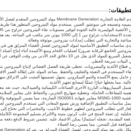
تطبيقات:
ميمه وتصنيعه في سوتشو، الصين. يستخدم مولد النيتروجين المتطور هذا طريقة ف
متعددة الاستخدامات تتراوح بين 1 إلى 1000 نيوتن متر مك
صناعية والتجارية التي تتطلب إمدادات نيتروجين موثوقة وفعالة.
دى مناسبات التطبيق الأساسية لمولد النيتروجين لفصل الغشاء المنزلق هي في ص
يتروجين الخاضع للرقابة ضروريًا لعمليات اللحام ومنع الأكسدة أثناء إنتاج أشبا
التشغيل السريع للمولد الذي يقل عن 10 دقائق الحد الأدنى م
 البيئات سريعة الخطى.
 قطاع الأغذية والمشروبات، تحظى طريقة الفصل الغشائي لإنتاج النيتروجين بتقد
نقاء المستخدم في التعبئة والتغليف والحفظ. يساعد المولد على إطالة العمر ال
 خامل يمنع الأكسدة والنمو الميكروبي. يسهل تصميمها المثبت على الانزلاق سه
الية، مما يجعلها خيارًا عمليًا لمصانع تجهيز الأغذية.
مل السيناريوهات البارزة الأخرى الصناعات الكيميائية والصيدلانية، حيث تعد معدل
همية للمفاعلات الخاملة، وتغطية صهاريج التخزين، والحفاظ على معايير السلامة أ
هادة ISO0001 الصارمة، مما يضمن الموثوقية والامتثال لمتطلبات الجودة الدولية.
مل مناسبات التطبيق الإضافية ورش تصنيع المعادن التي تستخدم النيتروجين لعم
غاز التي تتطلب النيتروجين لتطهير خطوط الأنابيب، والمختبرات التي تحتاج إلى إ
لموافقة قبل الشحن، مما يضمن رضا العملاء.