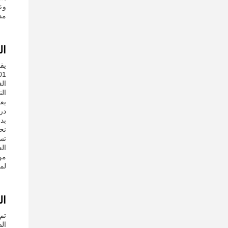
وعا
مد
ال
ال
ال
بدء تشغ
العقد ا
لم
ال
تم
ال