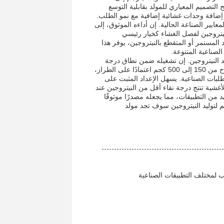
تصميم المعياري للمولد بقابلية التوسع
 إضافة وحدات غشائية إضافية مع نمو الطلب.
ايير الصناعة الحالية. إن أداءه الموثوق، إلى
لنيتروجين لفصل الغشاء كخيار رئيسي
 المستمر أو المتقطع بالنيتروجين، يوفر هذا
الصناعية المتنوعة.
ليد النيتروجين. إن تشغيله ضمن نطاق درجة
حرارة يتراوح من 5 درجات مئوية إلى 45 درجة مئوية، وتصميم خفيف الوزن يتراوح من 150 إلى 500 كجم اعتمادًا على الطراز،
متطلبات الصناعية. يسهل الإعداد المثبت على
أغشية تنتج درجة نقاء أقل من النيتروجين عند
يد من التطبيقات، مما يجعله مصدرًا موثوقًا
 لتوليد النيتروجين سوف تجد مولد