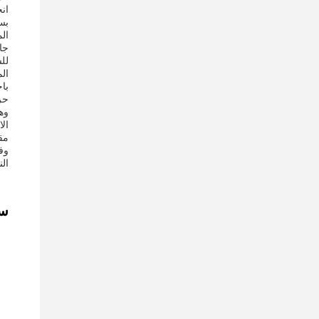
ان
بس
الم
جا
للش
الم
با
ال
مقا
وف
الن
س