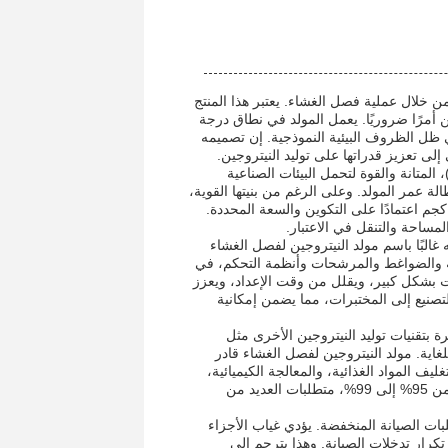
ن من خلال عملية فصل الغشاء. يعتبر هذا المنتج
ن أمرًا ضروريًا. يعمل المولد في نطاق درجة
ضمن الأداء الأمثل في ظل الظروف البيئية النموذجية. إن تصميمه
إلى تعزيز قدراتها على توليد النيتروجين.
فر مولد النيتروجين لفصل الغشاء، المصنوع من غلاف من الفولاذ الكربوني (CS)، المتانة والقوة لتحمل البيئات الصناعية
بالتالي إطالة عمر المولد. وعلى الرغم من بنيتها القوية،
ل الوحدة خفيفة الوزن نسبيًا، حيث يتراوح وزن الطرازات ما بين 150 إلى 500 كجم اعتمادًا على التكوين والسعة المحددة.
لمساحة والتنقل في الاعتبار.
 غالبًا باسم مولد النيتروجين لفصل الغشاء
ية والضواغط والمرشحات وأنظمة التحكم، في
يت بشكل كبير، ويقلل من وقت الإعداد، ويعزز
تصنيع إلى المختبرات، مما يضمن إمكانية
 بتقنيات توليد النيتروجين الأخرى مثل
 تجعلها جذابة للغاية. مولد النيتروجين لفصل الغشاء قادر
ف المواد الغذائية، والمعالجة الكيميائية،
وتصنيع الإلكترونيات، والعمليات الخاملة. وتلبي مستويات النقاء، التي تتراوح عادة من 95% إلى 99%، متطلبات العديد من
ات الصيانة المنخفضة. يؤدي غياب الأجزاء
كرار تدخلات الصيانة. وهذا يترجم إلى