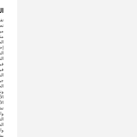
ال
تص
ال
إح
الن
في
في
ال
جو
الح
وتش
الأ
الأغشية MSNG-1000 معايير ش
تش
وال
وا