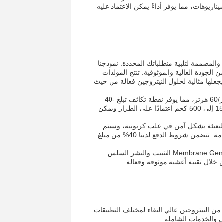
ناريوهات، مما يوفر أداءً يمكن الاعتماد عليه
ل الأغشية والمصممة لتلبية متطلباتك المحددة. نموذجنا
ي Suzhou بالصين، حصل على شهادة ISO0001، مما يضمن الجودة العالية والموثوقية. تنتج المولدات
جعلها مثالية لحلول النيتروجين فعالة من حيث
يعمل مولد النيتروجين لفصل الغشاء بمصدر طاقة 220 فولت/380 فولت و50 هرتز/60 هرتز، مما يوفر نقطة تكاثف تبلغ -40
درجة مئوية أو أقل. مصنوعة من الفولاذ الكربوني المتين، وتزن المعدات ما بين 150 إلى 500 كجم اعتمادًا على الطراز ويمكن
ية الطلب وهو وحدة واحدة بسعر 100.000 دولار. تتم التعبئة بشكل آمن في علب كرتونية، وسيتم
تسليم المجموعة الكاملة من المعدات في غضون 45 يومًا بعد استلام الدفعة المقدمة. تتضمن شروط الدفع لدينا 40% من مبلغ
من خلال خدمات تفريغ وتحديد المواقع للمعدات الاحترافية، تضمن شركة Membrane Generation التثبيت والنشر السلس
خلال تقنية أغشية موثوقة وفعالة.
من النيتروجين عالي النقاء لمختلف التطبيقات
ي والخدمات الشاملة.