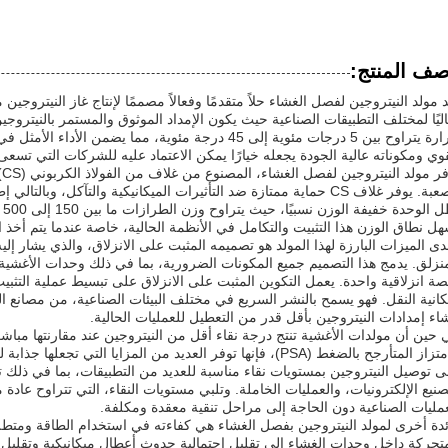
ف المنتج:
 مولد النيتروجين لفصل الغشاء حلاً متقدمًا وفعالاً مصممًا لإنتاج غاز النيتروجي
ليًا لمختلف التطبيقات الصناعية حيث يكون الإمداد الموثوق والمستمر بالنيتروجي
حرارة يتراوح بين 5 درجات مئوية إلى 45 درجة مئوية، مما ي
وي ومكوناته عالية الجودة يجعله خيارًا يمكن الاعتماد عليه للشركات التي تسعى 
يو
الصعبة. يوفر غلاف CS حماية ممتازة ضد التأثيرات الميكانيكية والتآكل، و
تظ
ل نطاق الوزن هذا التثبيت والتكامل في الأنظمة الحالية، خاصة عندما يتم أخذ ا
ى الميزات البارزة لهذا المولد هو تصميمه المثبت على الانزلاق، والذي يشار إليه
منزلق. يدمج هذا التصميم جميع المكونات الضرورية، بما في ذلك وحدات الأغش
صة انزلاقية واحدة. يعمل التكوين المثبت على الانزلاق على تبسيط عملية التثب
كانية النقل. فهو يسمح بالنشر السريع في مختلف البيئات الصناعية، من مصانع ال
اء إمدادات النيتروجين بأقل قدر من التعطيل للعمليات الحالية.
 حين أن مولدات الأغشية تنتج درجة نقاء أقل من النيتروجين عند مقارنتها مباشرة
الامتزاز المتأرجح بالضغط (PSA)، فإنها توفر العديد من المزايا التي
 توصيل النيتروجين بمستويات نقاء مناسبة للعديد من التطبيقات، بما في ذلك تغلي
عمليات الصناعية دون الحاجة إلى مراحل تنقية معقدة ومكلفة.
ئدة أخرى لمولد النيتروجين بفصل الغشاء هي كفاءته في استخدام الطاقة ومتطلب
متحركة داخل وحدات الغشاء إلى تقليل احتمالية حدوث أعطال ميكانيكية وتقليل ت