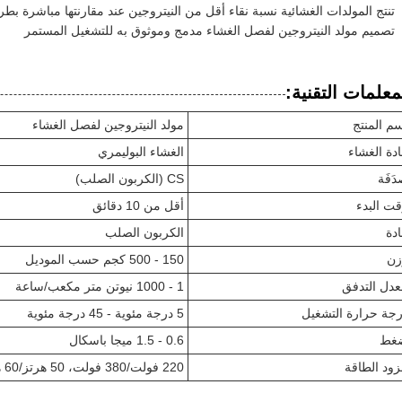
تنتج المولدات الغشائية نسبة نقاء أقل من النيتروجين عند مقارنتها مباشرة بطر
تصميم مولد النيتروجين لفصل الغشاء مدمج وموثوق به للتشغيل المستمر
معلمات التقنية:
م المنتج
مولد النيتروجين لفصل الغشاء
دة الغشاء
الغشاء البوليمري
َفَة
CS (الكربون الصلب)
ت البدء
أقل من 10 دقائق
دة
الكربون الصلب
زن
150 - 500 كجم حسب الموديل
دل التدفق
1 - 1000 نيوتن متر مكعب/ساعة
جة حرارة التشغيل
5 درجة مئوية - 45 درجة مئوية
غط
0.6 - 1.5 ميجا باسكال
ود الطاقة
220 فولت/380 فولت، 50 هرتز/60 هرتز