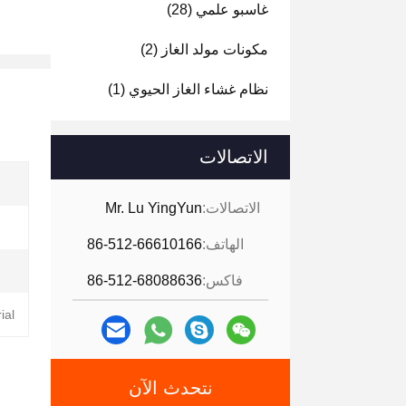
غاسبو علمي
(28)
مكونات مولد الغاز
(2)
نظام غشاء الغاز الحيوي
(1)
الاتصالات
الاتصالات:
Mr. Lu YingYun
الهاتف:
86-512-66610166
فاكس:
86-512-68088636
al:
نتحدث الآن