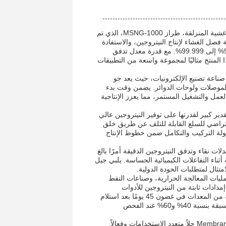
تقدم العلامة التجارية Membrane Generation مولد النيتروجين المتقدم لفصل الأغشية المنزلقة، طراز MSNG-1000، الذي تم
صل الغشاء لإنتاج النيتروجين، والاستفادة
من الأغشية البوليمرية عالية الجودة لتوفير مستويات نقاء النيتروجين تتراوح من 95% إلى 99.999%. مع قدرة معدل تدفق
عب في الساعة، يعد هذا المنتج مثاليًا لمجموعة واسعة من التطبيقات
ناعة تصنيع الإلكترونيات، حيث يعد جو
ه الموصلات ولوحات الدوائر. يضمن وقت بدء
ن وقت التوقف عن العمل والتشغيل المستمر، مما يعزز الإنتاجية
ير كبير لقدرتها على توفير النيتروجين عالي
افتراضي للسلع القابلة للتلف عن طريق خلق
ولة التركيب والتكامل ضمن خطوط الإنتاج
ات نقاء وتدفق النيتروجين الدقيقة أمرًا بالغ
ثناء التفاعلات الكيميائية الحساسة. يلبي جيل
ليات المعالجة الحرارية، وصناعات النفط
مدادات ثابتة من النيتروجين للأدوات
التحليلية. إن تعبئة المنتج في علب كرتون متينة والالتزام بتسليم المجموعة الكاملة من المعدات في غضون 45 يومًا بعد استلام
الدفعة المقدمة، تجعله استثمارًا يمكن الاعتماد عليه. تتضمن شروط الدفع دفعة مسبقة بنسبة 40% و60% عند الفحص
بشكل عام، يعد مولد النيتروجين لفصل الغشاء المنزلق من شركة Membrane Generation حلاً متعدد الاستخدامات وفعالاً