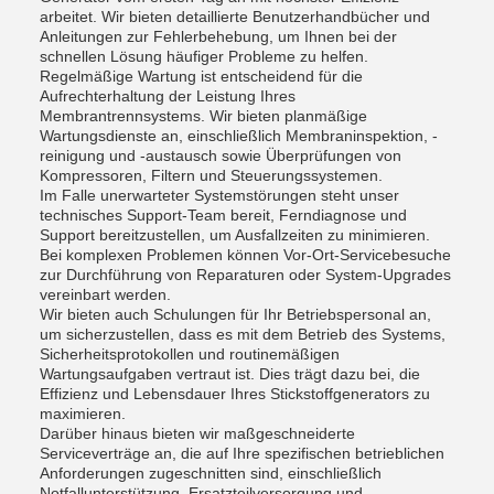
arbeitet. Wir bieten detaillierte Benutzerhandbücher und
Anleitungen zur Fehlerbehebung, um Ihnen bei der
schnellen Lösung häufiger Probleme zu helfen.
Regelmäßige Wartung ist entscheidend für die
Aufrechterhaltung der Leistung Ihres
Membrantrennsystems. Wir bieten planmäßige
Wartungsdienste an, einschließlich Membraninspektion, -
reinigung und -austausch sowie Überprüfungen von
Kompressoren, Filtern und Steuerungssystemen.
Im Falle unerwarteter Systemstörungen steht unser
technisches Support-Team bereit, Ferndiagnose und
Support bereitzustellen, um Ausfallzeiten zu minimieren.
Bei komplexen Problemen können Vor-Ort-Servicebesuche
zur Durchführung von Reparaturen oder System-Upgrades
vereinbart werden.
Wir bieten auch Schulungen für Ihr Betriebspersonal an,
um sicherzustellen, dass es mit dem Betrieb des Systems,
Sicherheitsprotokollen und routinemäßigen
Wartungsaufgaben vertraut ist. Dies trägt dazu bei, die
Effizienz und Lebensdauer Ihres Stickstoffgenerators zu
maximieren.
Darüber hinaus bieten wir maßgeschneiderte
Serviceverträge an, die auf Ihre spezifischen betrieblichen
Anforderungen zugeschnitten sind, einschließlich
Notfallunterstützung, Ersatzteilversorgung und