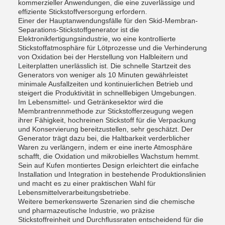
kommerzieller Anwendungen, die eine zuverlässige und
effiziente Stickstoffversorgung erfordern.
Einer der Hauptanwendungsfälle für den Skid-Membran-
Separations-Stickstoffgenerator ist die
Elektronikfertigungsindustrie, wo eine kontrollierte
Stickstoffatmosphäre für Lötprozesse und die Verhinderung
von Oxidation bei der Herstellung von Halbleitern und
Leiterplatten unerlässlich ist. Die schnelle Startzeit des
Generators von weniger als 10 Minuten gewährleistet
minimale Ausfallzeiten und kontinuierlichen Betrieb und
steigert die Produktivität in schnelllebigen Umgebungen.
Im Lebensmittel- und Getränkesektor wird die
Membrantrennmethode zur Stickstofferzeugung wegen
ihrer Fähigkeit, hochreinen Stickstoff für die Verpackung
und Konservierung bereitzustellen, sehr geschätzt. Der
Generator trägt dazu bei, die Haltbarkeit verderblicher
Waren zu verlängern, indem er eine inerte Atmosphäre
schafft, die Oxidation und mikrobielles Wachstum hemmt.
Sein auf Kufen montiertes Design erleichtert die einfache
Installation und Integration in bestehende Produktionslinien
und macht es zu einer praktischen Wahl für
Lebensmittelverarbeitungsbetriebe.
Weitere bemerkenswerte Szenarien sind die chemische
und pharmazeutische Industrie, wo präzise
Stickstoffreinheit und Durchflussraten entscheidend für die