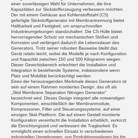
einer zuverlässigen Wahl für Unternehmen, die ihre
Kapazitäten zur Stickstofferzeugung verbessern möchten.
Der mit einem Gehäuse aus Kohlenstoffstahl (CS)
gefertigte Stickstoffgenerator mit Membrantrennung bietet
Haltbarkeit und Festigkeit, um anspruchsvollen
Industrieumgebungen standzuhalten. Die CS-Hülle bietet
hervorragenden Schutz vor mechanischen Stößen und
Korrosion und verlängert dadurch die Lebensdauer des
Generators. Trotz seiner robusten Bauweise bleibt das
Gerät relativ leicht, wobei die Modelle je nach Konfiguration
und Kapazität zwischen 150 und 500 Kilogramm wiegen.
Dieser Gewichtsbereich erleichtert die Installation und
Integration in bestehende Systeme, insbesondere wenn
Platz und Mobilität berücksichtigt werden.
Eines der herausragenden Merkmale dieses Generators ist
sein auf einem Rahmen montiertes Design, das oft als
„Skid Membrane Separation Nitrogen Generator“
bezeichnet wird. Dieses Design integriert alle notwendigen
Komponenten, einschließlich der Membranmodule,
Kompressoren, Filter und Steuerungssysteme, auf einer
einzigen Skid-Plattform. Die auf einem Gestell montierte
Konfiguration vereinfacht die Installation erheblich, verkürzt
die Einrichtungszeit und verbessert die Tragbarkeit. Es
ermöglicht einen schnellen Einsatz in verschiedenen
industriellen Umgebungen, von Produktionsanlagen bis hin