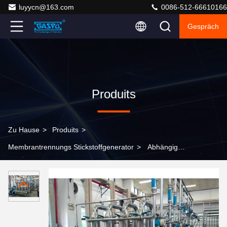
luyycn@163.com
0086-512-66610166
Gespräch
Produits
Zu Hause
>
Produits
>
Membrantrennungs Stickstoffgenerator
>
Abhängig
vom Modell produzieren Membrangeneratoren eine
geringere Stickstoffreinheit im direkten Vergleich zu
kryogenen Stickstoffgeneratoren