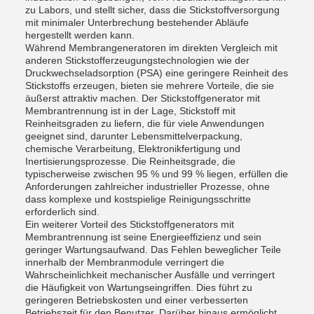
zu Labors, und stellt sicher, dass die Stickstoffversorgung
mit minimaler Unterbrechung bestehender Abläufe
hergestellt werden kann.
Während Membrangeneratoren im direkten Vergleich mit
anderen Stickstofferzeugungstechnologien wie der
Druckwechseladsorption (PSA) eine geringere Reinheit des
Stickstoffs erzeugen, bieten sie mehrere Vorteile, die sie
äußerst attraktiv machen. Der Stickstoffgenerator mit
Membrantrennung ist in der Lage, Stickstoff mit
Reinheitsgraden zu liefern, die für viele Anwendungen
geeignet sind, darunter Lebensmittelverpackung,
chemische Verarbeitung, Elektronikfertigung und
Inertisierungsprozesse. Die Reinheitsgrade, die
typischerweise zwischen 95 % und 99 % liegen, erfüllen die
Anforderungen zahlreicher industrieller Prozesse, ohne
dass komplexe und kostspielige Reinigungsschritte
erforderlich sind.
Ein weiterer Vorteil des Stickstoffgenerators mit
Membrantrennung ist seine Energieeffizienz und sein
geringer Wartungsaufwand. Das Fehlen beweglicher Teile
innerhalb der Membranmodule verringert die
Wahrscheinlichkeit mechanischer Ausfälle und verringert
die Häufigkeit von Wartungseingriffen. Dies führt zu
geringeren Betriebskosten und einer verbesserten
Betriebszeit für den Benutzer. Darüber hinaus ermöglicht