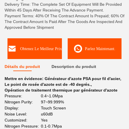
Delivery Time: The Complete Set Of Equipment Will Be Provided
Within 45 Days After Receiving The Advance Payment.
Payment Terms: 40% Of The Contract Amount Is Prepaid; 60% Of
The Contract Amount Is Paid After The Goods Are Inspected And
Approved Before Shipment
Obtenez Le Meilleur Prix
Parlez Maintenant.
Détails du produit
Description du produit
Mettre en évidence:
Générateur d'azote PSA pour fil d'acier
,
Le point de rosée d'azote est de -40 degrés.
,
Opération de traitement thermique par générateur d'azote
Pressure:
0.4~1.0Mpa
Nitrogen Purity:
97~99.999%
Display:
Touch Screen
Noise Level:
≤60dB
Customized:
Yes
Nitrogen Pressure:
0.1-0.7Mpa