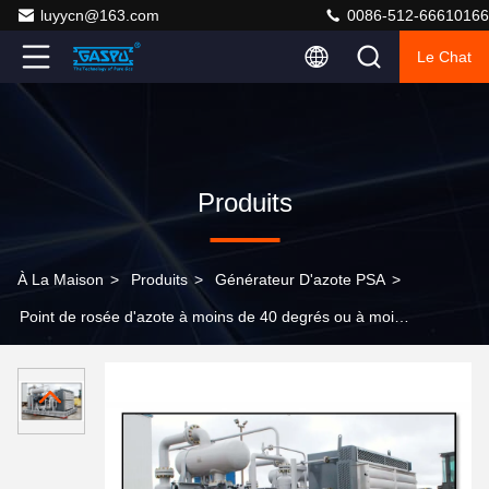
luyycn@163.com
0086-512-66610166
Le Chat
Produits
À La Maison
>
Produits
>
Générateur D'azote PSA
>
Point de rosée d'azote à moins de 40 degrés ou à moins
de 60 degrés Générateur d'azote de dérapage
Traitement thermique conçu Opération de fil d'acier