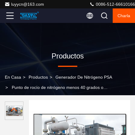
luyycn@163.com
0086-512-66610166
Charla
Productos
En Casa
>
Productos
>
Generador De Nitrógeno PSA
>
Punto de rocío de nitrógeno menos 40 grados o
menos 60 grados Generador de nitrógeno de
deslizamiento Diseñado Tratamiento térmico Operación
de alambre de acero