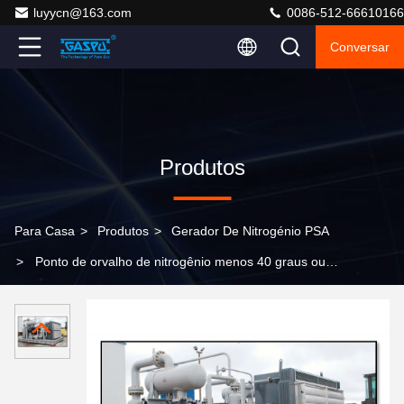
luyycn@163.com
0086-512-66610166
Conversar
Produtos
Para Casa
>
Produtos
>
Gerador De Nitrogénio PSA
>
Ponto de orvalho de nitrogênio menos 40 graus ou
menos 60 graus Skid Gerador de nitrogênio concebido
Tratamento térmico Operação de fio de aço