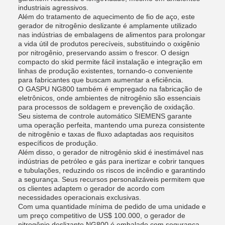
industriais agressivos.
Além do tratamento de aquecimento de fio de aço, este
gerador de nitrogênio deslizante é amplamente utilizado
nas indústrias de embalagens de alimentos para prolongar
a vida útil de produtos perecíveis, substituindo o oxigênio
por nitrogênio, preservando assim o frescor. O design
compacto do skid permite fácil instalação e integração em
linhas de produção existentes, tornando-o conveniente
para fabricantes que buscam aumentar a eficiência.
O GASPU NG800 também é empregado na fabricação de
eletrônicos, onde ambientes de nitrogênio são essenciais
para processos de soldagem e prevenção de oxidação.
Seu sistema de controle automático SIEMENS garante
uma operação perfeita, mantendo uma pureza consistente
de nitrogênio e taxas de fluxo adaptadas aos requisitos
específicos de produção.
Além disso, o gerador de nitrogênio skid é inestimável nas
indústrias de petróleo e gás para inertizar e cobrir tanques
e tubulações, reduzindo os riscos de incêndio e garantindo
a segurança. Seus recursos personalizáveis ​​permitem que
os clientes adaptem o gerador de acordo com
necessidades operacionais exclusivas.
Com uma quantidade mínima de pedido de uma unidade e
um preço competitivo de US$ 100.000, o gerador de
nitrogênio deslizante NG800 é embalado com segurança