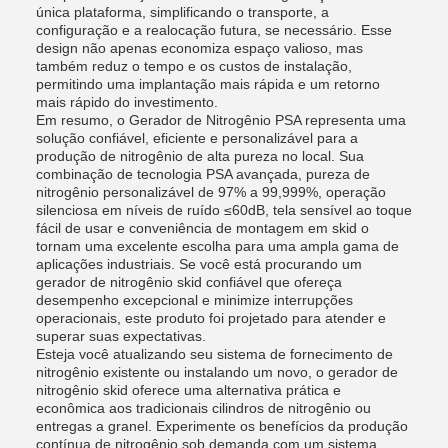
única plataforma, simplificando o transporte, a
configuração e a realocação futura, se necessário. Esse
design não apenas economiza espaço valioso, mas
também reduz o tempo e os custos de instalação,
permitindo uma implantação mais rápida e um retorno
mais rápido do investimento.
Em resumo, o Gerador de Nitrogênio PSA representa uma
solução confiável, eficiente e personalizável para a
produção de nitrogênio de alta pureza no local. Sua
combinação de tecnologia PSA avançada, pureza de
nitrogênio personalizável de 97% a 99,999%, operação
silenciosa em níveis de ruído ≤60dB, tela sensível ao toque
fácil de usar e conveniência de montagem em skid o
tornam uma excelente escolha para uma ampla gama de
aplicações industriais. Se você está procurando um
gerador de nitrogênio skid confiável que ofereça
desempenho excepcional e minimize interrupções
operacionais, este produto foi projetado para atender e
superar suas expectativas.
Esteja você atualizando seu sistema de fornecimento de
nitrogênio existente ou instalando um novo, o gerador de
nitrogênio skid oferece uma alternativa prática e
econômica aos tradicionais cilindros de nitrogênio ou
entregas a granel. Experimente os benefícios da produção
contínua de nitrogênio sob demanda com um sistema