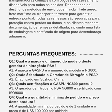
transportadoras confiáveis ​​com opções de rastreamento
disponíveis para todos os pedidos. Dependendo do
destino, os métodos de envio podem incluir frete aéreo,
frete marítimo ou transporte terrestre para garantir a
entrega pontual. Todas as remessas são seguradas para
proteção contra perdas ou danos, e os clientes recebem
documentação de remessa detalhada, incluindo uma lista
de embalagem e certificado de origem para desembaraço
aduaneiro.
PERGUNTAS FREQUENTES:
Q1: Qual é a marca e o número do modelo deste
gerador de nitrogênio PSA?
A1: A marca é GASPU e o número do modelo é NG800.
Q2: Onde é fabricado o Gerador de Nitrogênio PSA?
A2: É fabricado em Suzhou, China.
Q3: Quais certificações o GASPU NG800 possui?
A3: O gerador de nitrogênio PSA NG800 é certificado com
ISO90001.
Q4: Qual é a quantidade mínima de pedido e o preço
deste produto?
A4: A quantidade mínima do pedido é de 1 unidade e o
preço é de US$ 100.000 por unidade.