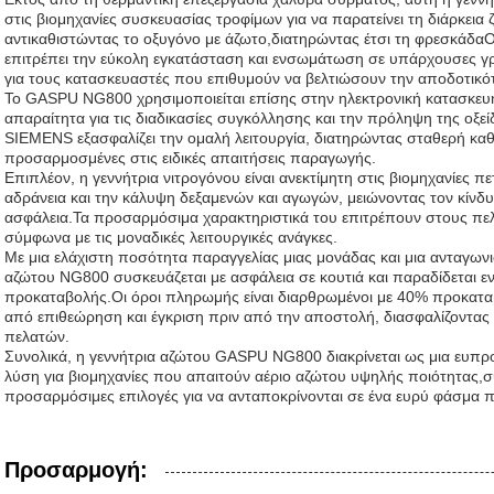
στις βιομηχανίες συσκευασίας τροφίμων για να παρατείνει τη διάρκε
αντικαθιστώντας το οξυγόνο με άζωτο,διατηρώντας έτσι τη φρεσκάδ
επιτρέπει την εύκολη εγκατάσταση και ενσωμάτωση σε υπάρχουσες γ
για τους κατασκευαστές που επιθυμούν να βελτιώσουν την αποδοτικό
Το GASPU NG800 χρησιμοποιείται επίσης στην ηλεκτρονική κατασκευή
απαραίτητα για τις διαδικασίες συγκόλλησης και την πρόληψη της οξ
SIEMENS εξασφαλίζει την ομαλή λειτουργία, διατηρώντας σταθερή κα
προσαρμοσμένες στις ειδικές απαιτήσεις παραγωγής.
Επιπλέον, η γεννήτρια νιτρογόνου είναι ανεκτίμητη στις βιομηχανίες πε
αδράνεια και την κάλυψη δεξαμενών και αγωγών, μειώνοντας τον κίνδυ
ασφάλεια.Τα προσαρμόσιμα χαρακτηριστικά του επιτρέπουν στους πε
σύμφωνα με τις μοναδικές λειτουργικές ανάγκες.
Με μια ελάχιστη ποσότητα παραγγελίας μιας μονάδας και μια ανταγωνισ
αζώτου NG800 συσκευάζεται με ασφάλεια σε κουτιά και παραδίδεται 
προκαταβολής.Οι όροι πληρωμής είναι διαρθρωμένοι με 40% προκατ
από επιθεώρηση και έγκριση πριν από την αποστολή, διασφαλίζοντας 
πελατών.
Συνολικά, η γεννήτρια αζώτου GASPU NG800 διακρίνεται ως μια ευπρ
λύση για βιομηχανίες που απαιτούν αέριο αζώτου υψηλής ποιότητας,σ
προσαρμόσιμες επιλογές για να ανταποκρίνονται σε ένα ευρύ φάσμα 
Προσαρμογή: