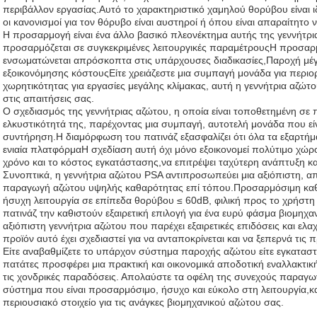
περιβάλλον εργασίας.Αυτό το χαρακτηριστικό χαμηλού θορύβου είναι ι
οι κανονισμοί για τον θόρυβο είναι αυστηροί ή όπου είναι απαραίτητο 
Η προσαρμογή είναι ένα άλλο βασικό πλεονέκτημα αυτής της γεννήτρ
προσαρμόζεται σε συγκεκριμένες λειτουργικές παραμέτρουςΗ προσαρμο
ενσωματώνεται απρόσκοπτα στις υπάρχουσες διαδικασίες,Παροχή μέγ
εξοικονόμησης κόστουςΕίτε χρειάζεστε μια συμπαγή μονάδα για περιο
χωρητικότητας για εργασίες μεγάλης κλίμακας, αυτή η γεννήτρια αζώτου
στις απαιτήσεις σας.
Ο σχεδιασμός της γεννήτριας αζώτου, η οποία είναι τοποθετημένη σε π
ελκυστικότητά της, παρέχοντας μια συμπαγή, αυτοτελή μονάδα που εί
συντήρηση.Η διαμόρφωση του πατινάζ εξασφαλίζει ότι όλα τα εξαρτήμ
ενιαία πλατφόρμαΗ σχεδίαση αυτή όχι μόνο εξοικονομεί πολύτιμο χώρ
χρόνο και το κόστος εγκατάστασης,να επιτρέψει ταχύτερη ανάπτυξη 
Συνοπτικά, η γεννήτρια αζώτου PSA αντιπροσωπεύει μια αξιόπιστη, α
παραγωγή αζώτου υψηλής καθαρότητας επί τόπου.Προσαρμόσιμη κα
ήσυχη λειτουργία σε επίπεδα θορύβου ≤ 60dB, φιλική προς το χρήστη
πατινάζ την καθιστούν εξαιρετική επιλογή για ένα ευρύ φάσμα βιομηχ
αξιόπιστη γεννήτρια αζώτου που παρέχει εξαιρετικές επιδόσεις και ελαχι
προϊόν αυτό έχει σχεδιαστεί για να ανταποκρίνεται και να ξεπερνά τις 
Είτε αναβαθμίζετε το υπάρχον σύστημα παροχής αζώτου είτε εγκαταστ
πατάτες προσφέρει μια πρακτική και οικονομικά αποδοτική εναλλακτικ
τις χονδρικές παραδόσεις. Απολαύστε τα οφέλη της συνεχούς παραγω
σύστημα που είναι προσαρμόσιμο, ήσυχο και εύκολο στη λειτουργία,
περιουσιακό στοιχείο για τις ανάγκες βιομηχανικού αζώτου σας.