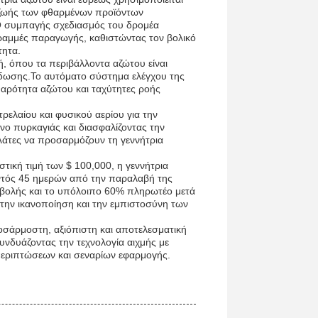
ια ζωής των φθαρμένων προϊόντων
αΟ συμπαγής σχεδιασμός του δρομέα
ραμμές παραγωγής, καθιστώντας τον βολικό
τητα.
, όπου τα περιβάλλοντα αζώτου είναι
είδωσης.Το αυτόματο σύστημα ελέγχου της
θαρότητα αζώτου και ταχύτητες ροής
τρελαίου και φυσικού αερίου για την
νο πυρκαγιάς και διασφαλίζοντας την
λάτες να προσαρμόζουν τη γεννήτρια
τική τιμή των $ 100,000, η γεννήτρια
εντός 45 ημερών από την παραλαβή της
αβολής και το υπόλοιπο 60% πληρωτέο μετά
την ικανοποίηση και την εμπιστοσύνη των
οσάρμοστη, αξιόπιστη και αποτελεσματική
υνδυάζοντας την τεχνολογία αιχμής με
περιπτώσεων και σεναρίων εφαρμογής.