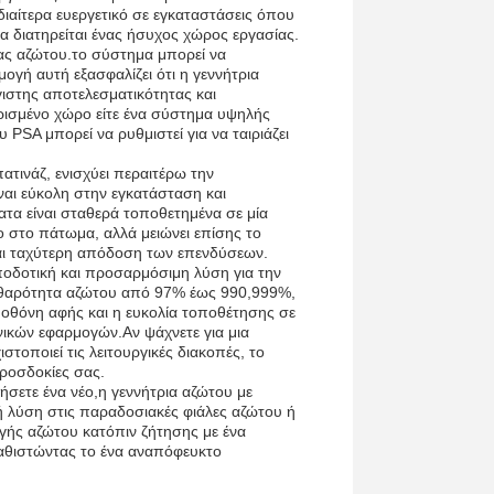
διαίτερα ευεργετικό σε εγκαταστάσεις όπου
να διατηρείται ένας ήσυχος χώρος εργασίας.
ιας αζώτου.το σύστημα μπορεί να
γή αυτή εξασφαλίζει ότι η γεννήτρια
ιστης αποτελεσματικότητας και
ρισμένο χώρο είτε ένα σύστημα υψηλής
 PSA μπορεί να ρυθμιστεί για να ταιριάζει
ατινάζ, ενισχύει περαιτέρω την
ναι εύκολη στην εγκατάσταση και
ατα είναι σταθερά τοποθετημένα σε μία
ο στο πάτωμα, αλλά μειώνει επίσης το
και ταχύτερη απόδοση των επενδύσεων.
ποδοτική και προσαρμόσιμη λύση για την
θαρότητα αζώτου από 97% έως 990,999%,
 οθόνη αφής και η ευκολία τοποθέτησης σε
ανικών εφαρμογών.Αν ψάχνετε για μια
στοποιεί τις λειτουργικές διακοπές, το
προσδοκίες σας.
ήσετε ένα νέο,η γεννήτρια αζώτου με
ή λύση στις παραδοσιακές φιάλες αζώτου ή
γής αζώτου κατόπιν ζήτησης με ένα
καθιστώντας το ένα αναπόφευκτο