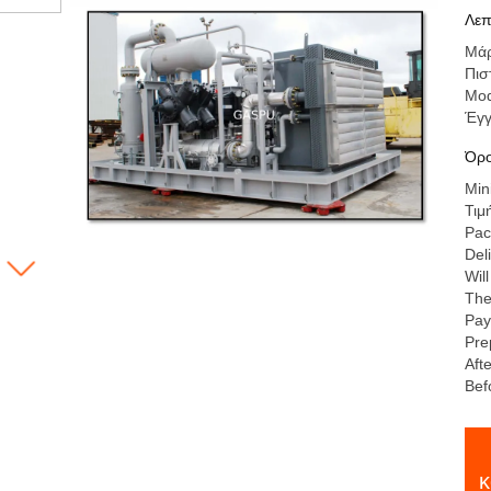
Σχ
Λεπ
επ
Μά
Πισ
Mod
Έγ
Όρο
Min
Τιμ
Pac
Del
Wil
The
Pay
Pre
Aft
Bef
κ