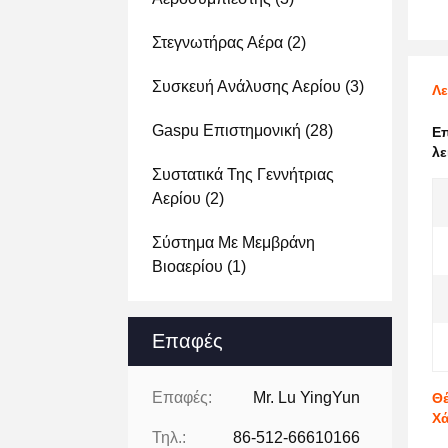
Στεγνωτήρας Αέρα
(2)
Συσκευή Ανάλυσης Αερίου
(3)
Λε
Gaspu Επιστημονική
(28)
Ε
λε
Συστατικά Της Γεννήτριας
Αερίου
(2)
Σύστημα Με Μεμβράνη
Βιοαερίου
(1)
Επαφές
Επαφές:
Mr. Lu YingYun
Θέ
Χ
Τηλ.:
86-512-66610166