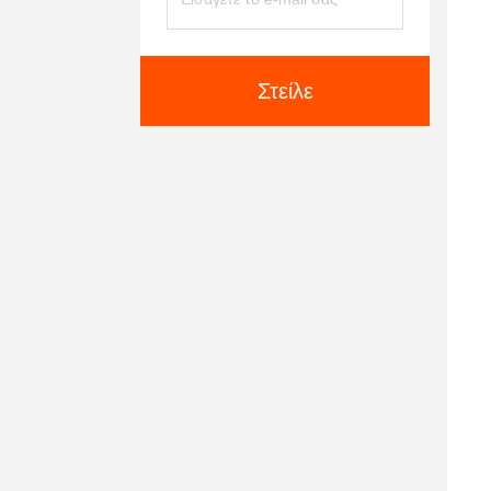
Στείλε