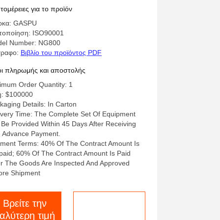
εδιασμένη θερμαντική
τομέρειες για το προϊόν
εξεργασία Χάλυβα
ρκα: GASPU
τοποίηση: ISO90001
el Number: NG800
γραφο:
Βιβλίο του προϊόντος PDF
ι πληρωμής και αποστολής
imum Order Quantity: 1
ή: $100000
kaging Details: In Carton
ivery Time: The Complete Set Of Equipment
l Be Provided Within 45 Days After Receiving
 Advance Payment.
ment Terms: 40% Of The Contract Amount Is
paid; 60% Of The Contract Amount Is Paid
er The Goods Are Inspected And Approved
ore Shipment
Βρείτε την
Μιλήστε τώρα.
αλύτερη τιμή