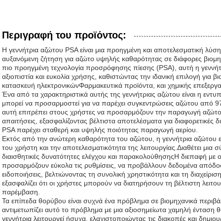
Περιγραφή του προϊόντος:
Η γεννήτρια αζώτου PSA είναι μια προηγμένη και αποτελεσματική λύση 
αυξανόμενη ζήτηση για αζώτο υψηλής καθαρότητας σε διάφορες βιομη
πιο προηγμένη τεχνολογία προσρόφησης πίεσης (PSA), αυτή η γεννήτ
αξιοπιστία και ευκολία χρήσης, καθιστώντας την ιδανική επιλογή για 
κατασκευή ηλεκτρονικώνΦαρμακευτικά προϊόντα, και χημικής επεξεργα
Ένα από τα χαρακτηριστικά αυτής της γεννήτριας αζώτου είναι η εντ
μπορεί να προσαρμοστεί για να παρέχει συγκεντρώσεις αζώτου από 97
αυτή επιτρέπει στους χρήστες να προσαρμόζουν την παραγωγή αζώτου 
απαιτήσεις, εξασφαλίζοντας βέλτιστα αποτελέσματα για διαφορετικές δ
PSA παρέχει σταθερή και υψηλής ποιότητας παραγωγή αερίου.
Εκτός από την ανώτερη καθαρότητα του αζώτου, η γεννήτρια αζώτου ε
του χρήστη και την αποτελεσματικότητα της λειτουργίας.Διαθέτει μι
διαισθητικές δυνατότητες ελέγχου και παρακολούθησηςΗ διεπαφή με ο
προσαρμόζουν εύκολα τις ρυθμίσεις, να προβάλλουν δεδομένα απόδο
ειδοποιήσεις, βελτιώνοντας τη συνολική χρηστικότητα και τη διαχείρ
εξασφαλίζει ότι οι χρήστες μπορούν να διατηρήσουν τη βέλτιστη λειτο
παρέμβαση.
Τα επίπεδα θορύβου είναι συχνά ένα πρόβλημα σε βιομηχανικά περιβά
αντιμετωπίζει αυτό το πρόβλημα με μια αξιοσημείωτα χαμηλή ένταση
γεννήτρια λειτουργεί ήσυχα, ελαχιστοποιώντας τις διακοπές και δημιο