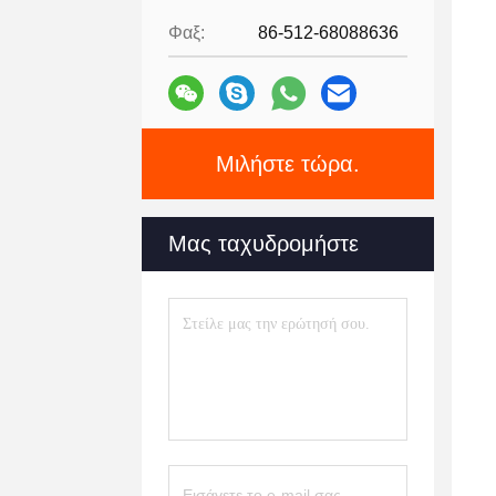
Φαξ:
86-512-68088636
Μιλήστε τώρα.
Μας ταχυδρομήστε