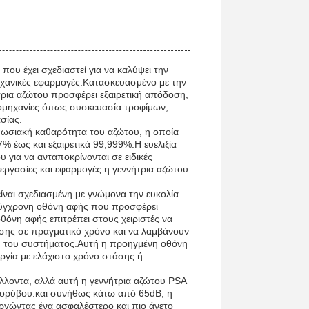
που έχει σχεδιαστεί για να καλύψει την
χανικές εφαρμογές.Κατασκευασμένο με την
ρια αζώτου προσφέρει εξαιρετική απόδοση,
βιομηχανίες όπως συσκευασία τροφίμων,
σίας.
υπωσιακή καθαρότητα του αζώτου, η οποία
% έως και εξαιρετικά 99,999%.Η ευελιξία
για να ανταποκρίνονται σε ειδικές
ιεργασίες και εφαρμογές.η γεννήτρια αζώτου
ίναι σχεδιασμένη με γνώμονα την ευκολία
α σύγχρονη οθόνη αφής που προσφέρει
θόνη αφής επιτρέπει στους χειριστές να
σης σε πραγματικό χρόνο και να λαμβάνουν
ιση του συστήματος.Αυτή η προηγμένη οθόνη
υργία με ελάχιστο χρόνο στάσης ή
λλοντα, αλλά αυτή η γεννήτρια αζώτου PSA
 θορύβου.και συνήθως κάτω από 65dB, η
υργώντας ένα ασφαλέστερο και πιο άνετο