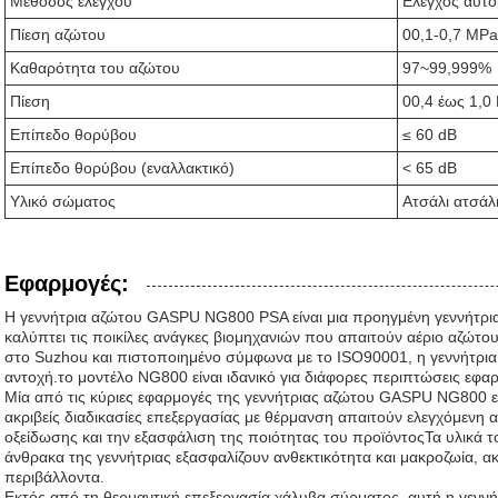
Μέθοδος ελέγχου
Ελέγχος αυτ
Πίεση αζώτου
00,1-0,7 MPa
Καθαρότητα του αζώτου
97~99,999%
Πίεση
00,4 έως 1,0
Επίπεδο θορύβου
≤ 60 dB
Επίπεδο θορύβου (εναλλακτικό)
< 65 dB
Υλικό σώματος
Ατσάλι ατσάλ
Εφαρμογές:
Η γεννήτρια αζώτου GASPU NG800 PSA είναι μια προηγμένη γεννήτρια 
καλύπτει τις ποικίλες ανάγκες βιομηχανιών που απαιτούν αέριο αζώ
στο Suzhou και πιστοποιημένο σύμφωνα με το ISO90001, η γεννήτρια α
αντοχή.το μοντέλο NG800 είναι ιδανικό για διάφορες περιπτώσεις εφα
Μία από τις κύριες εφαρμογές της γεννήτριας αζώτου GASPU NG800 εί
ακριβείς διαδικασίες επεξεργασίας με θέρμανση απαιτούν ελεγχόμενη
οξείδωσης και την εξασφάλιση της ποιότητας του προϊόντοςΤα υλικά 
άνθρακα της γεννήτριας εξασφαλίζουν ανθεκτικότητα και μακροζωία, α
περιβάλλοντα.
Εκτός από τη θερμαντική επεξεργασία χάλυβα σύρματος, αυτή η γεννήτ