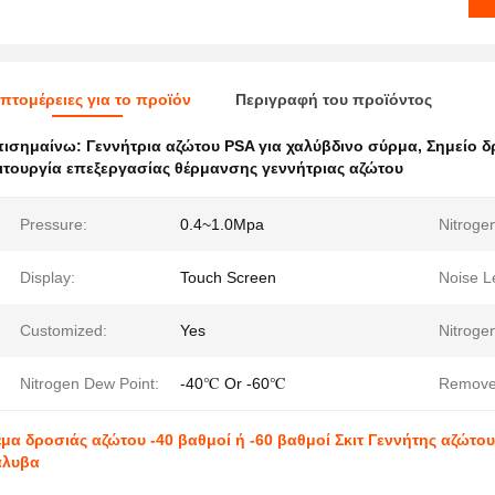
πτομέρειες για το προϊόν
Περιγραφή του προϊόντος
πισημαίνω:
Γεννήτρια αζώτου PSA για χαλύβδινο σύρμα
,
Σημείο δ
ιτουργία επεξεργασίας θέρμανσης γεννήτριας αζώτου
Pressure:
0.4~1.0Mpa
Nitrogen
Display:
Touch Screen
Noise L
Customized:
Yes
Nitroge
Nitrogen Dew Point:
-40℃ Or -60℃
Remove
μα δροσιάς αζώτου -40 βαθμοί ή -60 βαθμοί Σκιτ Γεννήτης αζώτο
άλυβα