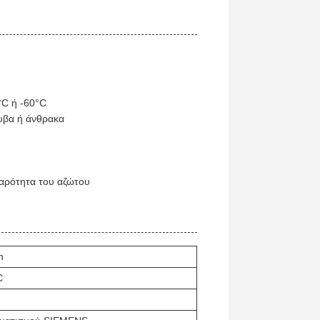
°C ή -60°C
υβα ή άνθρακα
αρότητα του αζώτου
h
C