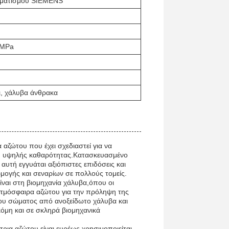
οματισμού SIEMENS
 MPa
ι, χάλυβα άνθρακα
αζώτου που έχει σχεδιαστεί για να
του υψηλής καθαρότητας.Κατασκευασμένο
υτή εγγυάται αξιόπιστες επιδόσεις και
ρμογής και σεναρίων σε πολλούς τομείς.
ναι στη βιομηχανία χάλυβα,όπου οι
 ατμόσφαιρα αζώτου για την πρόληψη της
του σώματος από ανοξείδωτο χάλυβα και
κόμη και σε σκληρά βιομηχανικά
ρια αζώτου είναι ευρέως χρησιμοποιείται