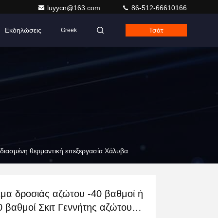
luyycn@163.com
86-512-66610166
Εκδηλώσεις
Τσάτ
Greek
εδιασμένη θερμαντική επεξεργασία Χάλυβα
μα δροσιάς αζώτου -40 βαθμοί ή
0 βαθμοί Σκιτ Γεννήτης αζώτου