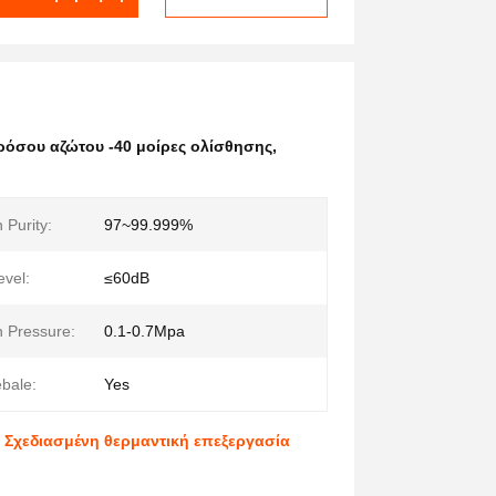
ρόσου αζώτου -40 μοίρες ολίσθησης
,
 Purity:
97~99.999%
evel:
≤60dB
n Pressure:
0.1-0.7Mpa
bale:
Yes
υ Σχεδιασμένη θερμαντική επεξεργασία