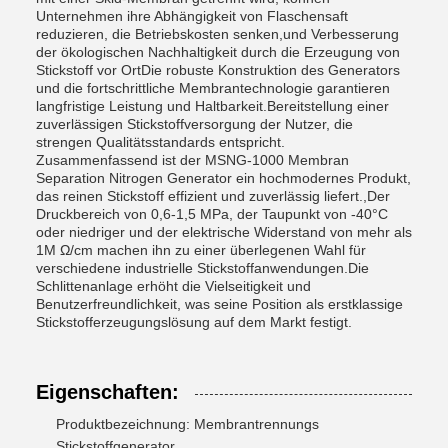
Unternehmen ihre Abhängigkeit von Flaschensaft
reduzieren, die Betriebskosten senken,und Verbesserung
der ökologischen Nachhaltigkeit durch die Erzeugung von
Stickstoff vor OrtDie robuste Konstruktion des Generators
und die fortschrittliche Membrantechnologie garantieren
langfristige Leistung und Haltbarkeit.Bereitstellung einer
zuverlässigen Stickstoffversorgung der Nutzer, die
strengen Qualitätsstandards entspricht.
Zusammenfassend ist der MSNG-1000 Membran
Separation Nitrogen Generator ein hochmodernes Produkt,
das reinen Stickstoff effizient und zuverlässig liefert.,Der
Druckbereich von 0,6-1,5 MPa, der Taupunkt von -40°C
oder niedriger und der elektrische Widerstand von mehr als
1M Ω/cm machen ihn zu einer überlegenen Wahl für
verschiedene industrielle Stickstoffanwendungen.Die
Schlittenanlage erhöht die Vielseitigkeit und
Benutzerfreundlichkeit, was seine Position als erstklassige
Stickstofferzeugungslösung auf dem Markt festigt.
Eigenschaften:
Produktbezeichnung: Membrantrennungs
Stickstoffgenerator