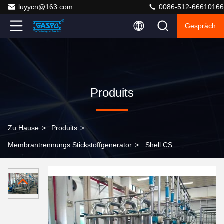
luyycn@163.com
0086-512-66610166
Gespräch
Produits
Zu Hause
>
Produits
>
Membrantrennungs Stickstoffgenerator
>
Shell CS
Membran Separation Stickstoffgenerator Modell MSNG
1000 Gastrenntechnologie für die kontinuierliche
Stickstoffversorgung