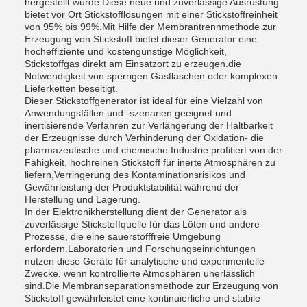
hergestellt wurde.Diese neue und zuverlässige Ausrüstung
bietet vor Ort Stickstofflösungen mit einer Stickstoffreinheit
von 95% bis 99%.Mit Hilfe der Membrantrennmethode zur
Erzeugung von Stickstoff bietet dieser Generator eine
hocheffiziente und kostengünstige Möglichkeit,
Stickstoffgas direkt am Einsatzort zu erzeugen.die
Notwendigkeit von sperrigen Gasflaschen oder komplexen
Lieferketten beseitigt.
Dieser Stickstoffgenerator ist ideal für eine Vielzahl von
Anwendungsfällen und -szenarien geeignet.und
inertisierende Verfahren zur Verlängerung der Haltbarkeit
der Erzeugnisse durch Verhinderung der Oxidation- die
pharmazeutische und chemische Industrie profitiert von der
Fähigkeit, hochreinen Stickstoff für inerte Atmosphären zu
liefern,Verringerung des Kontaminationsrisikos und
Gewährleistung der Produktstabilität während der
Herstellung und Lagerung.
In der Elektronikherstellung dient der Generator als
zuverlässige Stickstoffquelle für das Löten und andere
Prozesse, die eine sauerstofffreie Umgebung
erfordern.Laboratorien und Forschungseinrichtungen
nutzen diese Geräte für analytische und experimentelle
Zwecke, wenn kontrollierte Atmosphären unerlässlich
sind.Die Membranseparationsmethode zur Erzeugung von
Stickstoff gewährleistet eine kontinuierliche und stabile