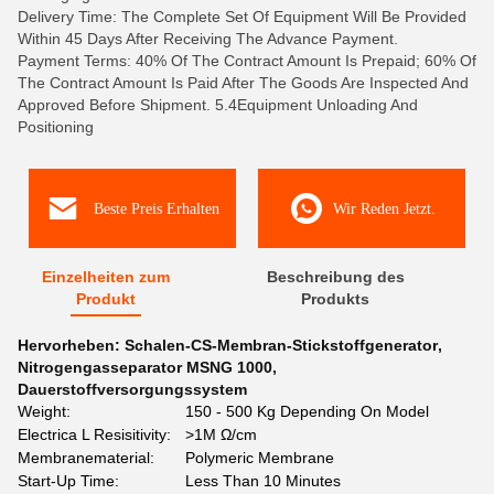
Delivery Time: The Complete Set Of Equipment Will Be Provided
Within 45 Days After Receiving The Advance Payment.
Payment Terms: 40% Of The Contract Amount Is Prepaid; 60% Of
The Contract Amount Is Paid After The Goods Are Inspected And
Approved Before Shipment. 5.4Equipment Unloading And
Positioning
Beste Preis Erhalten
Wir Reden Jetzt.
Einzelheiten zum
Beschreibung des
Produkt
Produkts
Hervorheben:
Schalen-CS-Membran-Stickstoffgenerator
,
Nitrogengasseparator MSNG 1000
,
Dauerstoffversorgungssystem
Weight:
150 - 500 Kg Depending On Model
Electrica L Resisitivity:
>1M Ω/cm
Membranematerial:
Polymeric Membrane
Start-Up Time:
Less Than 10 Minutes