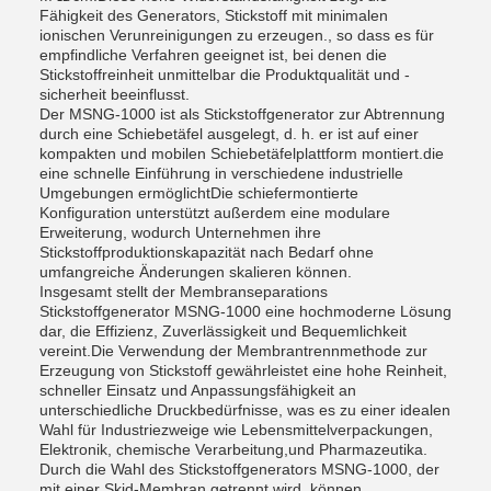
Fähigkeit des Generators, Stickstoff mit minimalen
ionischen Verunreinigungen zu erzeugen., so dass es für
empfindliche Verfahren geeignet ist, bei denen die
Stickstoffreinheit unmittelbar die Produktqualität und -
sicherheit beeinflusst.
Der MSNG-1000 ist als Stickstoffgenerator zur Abtrennung
durch eine Schiebetäfel ausgelegt, d. h. er ist auf einer
kompakten und mobilen Schiebetäfelplattform montiert.die
eine schnelle Einführung in verschiedene industrielle
Umgebungen ermöglichtDie schiefermontierte
Konfiguration unterstützt außerdem eine modulare
Erweiterung, wodurch Unternehmen ihre
Stickstoffproduktionskapazität nach Bedarf ohne
umfangreiche Änderungen skalieren können.
Insgesamt stellt der Membranseparations
Stickstoffgenerator MSNG-1000 eine hochmoderne Lösung
dar, die Effizienz, Zuverlässigkeit und Bequemlichkeit
vereint.Die Verwendung der Membrantrennmethode zur
Erzeugung von Stickstoff gewährleistet eine hohe Reinheit,
schneller Einsatz und Anpassungsfähigkeit an
unterschiedliche Druckbedürfnisse, was es zu einer idealen
Wahl für Industriezweige wie Lebensmittelverpackungen,
Elektronik, chemische Verarbeitung,und Pharmazeutika.
Durch die Wahl des Stickstoffgenerators MSNG-1000, der
mit einer Skid-Membran getrennt wird, können