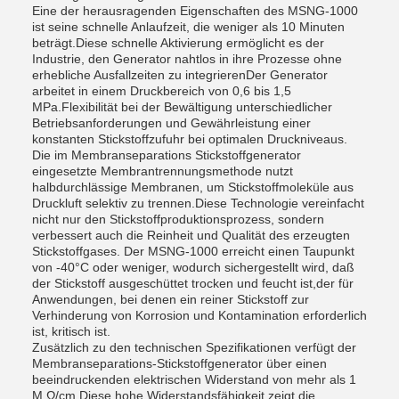
Eine der herausragenden Eigenschaften des MSNG-1000
ist seine schnelle Anlaufzeit, die weniger als 10 Minuten
beträgt.Diese schnelle Aktivierung ermöglicht es der
Industrie, den Generator nahtlos in ihre Prozesse ohne
erhebliche Ausfallzeiten zu integrierenDer Generator
arbeitet in einem Druckbereich von 0,6 bis 1,5
MPa.Flexibilität bei der Bewältigung unterschiedlicher
Betriebsanforderungen und Gewährleistung einer
konstanten Stickstoffzufuhr bei optimalen Druckniveaus.
Die im Membranseparations Stickstoffgenerator
eingesetzte Membrantrennungsmethode nutzt
halbdurchlässige Membranen, um Stickstoffmoleküle aus
Druckluft selektiv zu trennen.Diese Technologie vereinfacht
nicht nur den Stickstoffproduktionsprozess, sondern
verbessert auch die Reinheit und Qualität des erzeugten
Stickstoffgases. Der MSNG-1000 erreicht einen Taupunkt
von -40°C oder weniger, wodurch sichergestellt wird, daß
der Stickstoff ausgeschüttet trocken und feucht ist,der für
Anwendungen, bei denen ein reiner Stickstoff zur
Verhinderung von Korrosion und Kontamination erforderlich
ist, kritisch ist.
Zusätzlich zu den technischen Spezifikationen verfügt der
Membranseparations-Stickstoffgenerator über einen
beeindruckenden elektrischen Widerstand von mehr als 1
M Ω/cm.Diese hohe Widerstandsfähigkeit zeigt die