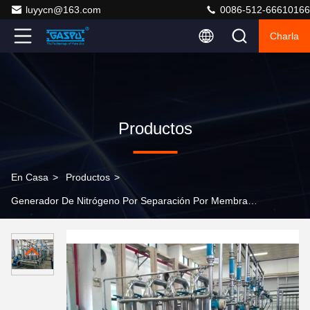
luyycn@163.com
0086-512-66610166
Charla
Productos
En Casa
>
Productos
>
Generador De Nitrógeno Por Separación Por Membrana
>
Shell CS Generador de nitrógeno de separación por
membrana modelo MSNG 1000 Tecnología de
separación de gases para el suministro continuo de
nitrógeno