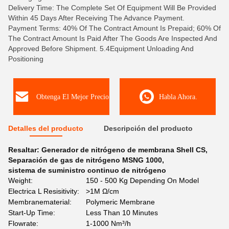
Delivery Time: The Complete Set Of Equipment Will Be Provided
Within 45 Days After Receiving The Advance Payment.
Payment Terms: 40% Of The Contract Amount Is Prepaid; 60% Of
The Contract Amount Is Paid After The Goods Are Inspected And
Approved Before Shipment. 5.4Equipment Unloading And
Positioning
Obtenga El Mejor Precio
Habla Ahora.
Detalles del producto
Descripción del producto
Resaltar:
Generador de nitrógeno de membrana Shell CS
,
Separación de gas de nitrógeno MSNG 1000
,
sistema de suministro continuo de nitrógeno
Weight:
150 - 500 Kg Depending On Model
Electrica L Resisitivity:
>1M Ω/cm
Membranematerial:
Polymeric Membrane
Start-Up Time:
Less Than 10 Minutes
Flowrate:
1-1000 Nm³/h