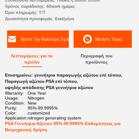
Συσκευασία λεπτομέρειες: Πλάκα ή άλλου τύπου
Χρόνος παράδοσης: 40work ημέρες
Όροι πληρωμής: Τ/Τ
Δυνατότητα προσφοράς: 6set/μήνα
Βρείτε Την Καλύτερη Τιμή
Μιλήστε Τώρα.
Λεπτομέρειες για το
Περιγραφή του
προϊόν
προϊόντος
Επισημαίνω:
γεννήτρια παραγωγής αζώτου επί τόπου
,
Παραγωγή αζώτου PSA επί τόπου
,
υψηλής απόδοσης PSA γεννήτρια αζώτου
Warranty:
One Year
Usage:
Nitrogen
Condition:
New
Purity:
95%-99.9995%
Color:
customized
Application:
nitrogen generating system
PSA Γεννήτρια Αζώτου 95%-99.9995% Καθαρότητας για
Βιομηχανική Χρήση