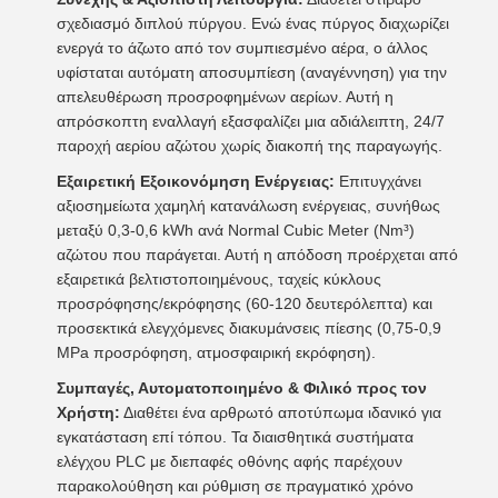
σχεδιασμό διπλού πύργου. Ενώ ένας πύργος διαχωρίζει
ενεργά το άζωτο από τον συμπιεσμένο αέρα, ο άλλος
υφίσταται αυτόματη αποσυμπίεση (αναγέννηση) για την
απελευθέρωση προσροφημένων αερίων. Αυτή η
απρόσκοπτη εναλλαγή εξασφαλίζει μια αδιάλειπτη, 24/7
παροχή αερίου αζώτου χωρίς διακοπή της παραγωγής.
Εξαιρετική Εξοικονόμηση Ενέργειας:
Επιτυγχάνει
αξιοσημείωτα χαμηλή κατανάλωση ενέργειας, συνήθως
μεταξύ 0,3-0,6 kWh ανά Normal Cubic Meter (Nm³)
αζώτου που παράγεται. Αυτή η απόδοση προέρχεται από
εξαιρετικά βελτιστοποιημένους, ταχείς κύκλους
προσρόφησης/εκρόφησης (60-120 δευτερόλεπτα) και
προσεκτικά ελεγχόμενες διακυμάνσεις πίεσης (0,75-0,9
MPa προσρόφηση, ατμοσφαιρική εκρόφηση).
Συμπαγές, Αυτοματοποιημένο & Φιλικό προς τον
Χρήστη:
Διαθέτει ένα αρθρωτό αποτύπωμα ιδανικό για
εγκατάσταση επί τόπου. Τα διαισθητικά συστήματα
ελέγχου PLC με διεπαφές οθόνης αφής παρέχουν
παρακολούθηση και ρύθμιση σε πραγματικό χρόνο