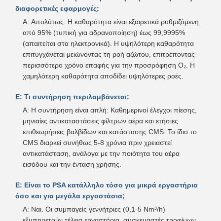
διαφορετικές εφαρμογές;
A: Απολύτως. Η καθαρότητα είναι εξαιρετικά ρυθμιζόμενη
από 95% (τυπική για αδρανοποίηση) έως 99,9995%
(απαιτείται στα ηλεκτρονικά). Η υψηλότερη καθαρότητα
επιτυγχάνεται μειώνοντας τη ροή αζώτου, επιτρέποντας
περισσότερο χρόνο επαφής για την προσρόφηση O₂. Η
χαμηλότερη καθαρότητα αποδίδει υψηλότερες ροές.
Ε: Τι συντήρηση περιλαμβάνεται;
A: Η συντήρηση είναι απλή: Καθημερινοί έλεγχοι πίεσης,
μηνιαίες αντικαταστάσεις φίλτρων αέρα και ετήσιες
επιθεωρήσεις βαλβίδων και κατάστασης CMS. Το ίδιο το
CMS διαρκεί συνήθως 5-8 χρόνια πριν χρειαστεί
αντικατάσταση, ανάλογα με την ποιότητα του αέρα
εισόδου και την ένταση χρήσης.
Ε: Είναι το PSA κατάλληλο τόσο για μικρά εργαστήρια
όσο και για μεγάλα εργοστάσια;
A: Ναι. Οι συμπαγείς γεννήτριες (0,1-5 Nm³/h)
εξυπηρετούν τέλεια εργαστήρια, συσκευαστές τροφίμων