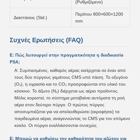
(Ρυθμιζόμενο)
Περίπου 800×600×1200
Διαστάσεις (Std.)
mm
Συχνές Ερωτήσεις (FAQ)
Ε: Πώς λειτουργεί στην πραγματικότητα η διαδικασία
PSA;
A: Συμπιεσμένος, καθαρός αέρας εισέρχεται σε έναν από
τους δύο πύργους γεμάτους CMS υπό πίεση. Το οξυγόνο
(O₂), η υγρασία και το CO₂ προσροφώνται στο υλικό του
κόσκινο. Το άζωτο (N₂) διέρχεται ως αέριο προϊόντος.
Μόλις κορεστεί, το σύστημα μεταβαίνει αυτόματα τη ροή
αέρα στον δεύτερο πύργο. Ο πρώτος πύργος
αποσυμπιέζεται για να απελευθερώσει (εκροφήσει) τα
παγιδευμένα αέρια, αναγεννώντας το CMS για τον επόμενο
κύκλο. Οι πύργοι εναλλάσσονται συνεχώς.
Ε: Μπορώ να ρυθμίσω την καθαρότητα του αζώτου για