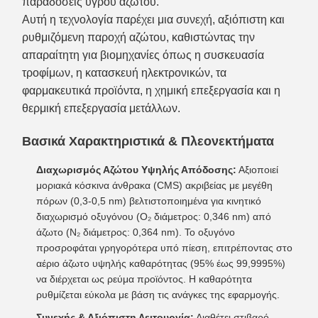
παραδόσεις υγρού αζώτου.
Αυτή η τεχνολογία παρέχει μια συνεχή, αξιόπιστη και
ρυθμιζόμενη παροχή αζώτου, καθιστώντας την
απαραίτητη για βιομηχανίες όπως η συσκευασία
τροφίμων, η κατασκευή ηλεκτρονικών, τα
φαρμακευτικά προϊόντα, η χημική επεξεργασία και η
θερμική επεξεργασία μετάλλων.
Βασικά Χαρακτηριστικά & Πλεονεκτήματα
Διαχωρισμός Αζώτου Υψηλής Απόδοσης:
Αξιοποιεί
μοριακά κόσκινα άνθρακα (CMS) ακριβείας με μεγέθη
πόρων (0,3-0,5 nm) βελτιστοποιημένα για κινητικό
διαχωρισμό οξυγόνου (O₂ διάμετρος: 0,346 nm) από
άζωτο (N₂ διάμετρος: 0,364 nm). Το οξυγόνο
προσροφάται γρηγορότερα υπό πίεση, επιτρέποντας στο
αέριο άζωτο υψηλής καθαρότητας (95% έως 99,9995%)
να διέρχεται ως ρεύμα προϊόντος. Η καθαρότητα
ρυθμίζεται εύκολα με βάση τις ανάγκες της εφαρμογής.
Συνεχής & Αξιόπιστη Λειτουργία:
Διαθέτει στιβαρό