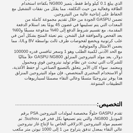
الذي يبلغ 0.1 كيلو واط فقط، يتميز NG800 بكفاءة استخدام
الطاقة وفعالية من حيث التكلفة، مما يقلل من نفقات التشغيل مع
الحفاظ على إنتاجية عالية من النيتروجين.
تضمن GASPU الجودة من خلال تقديم مجموعة كاملة من
المعدات التي يتم تسليمها في غضون 45 يومًا بعد استلام الدفعة
المقدمة، مع تقسيم شروط الدفع إلى 40% مدفوعة مسبقًا و60%
بعد الفحص والموافقة قبل الشحن. يتم تعبئة المنتج بشكل آمن في
علب كرتونية ويخضع لفحوصات طرف ثالث بواسطة BV وUL، مما
يضمن الامتثال والموثوقية.
مع الحد الأدنى لكمية الطلب وهو 1 وسعر تنافسي قدره 100000
دولار، يعد مولد النيتروجين المنزلق GASPU NG800 حلاً مثاليًا
للشركات التي تبحث عن نظام توليد نيتروجين قوي ومحمول
ومعتمد. سواء كان الأمر يتعلق بالتصنيع الصناعي، أو حفظ الأغذية،
أو الاستخدام المختبري المتخصص، فإن مولد النيتروجين المنزلق
هذا يوفر نيتروجينًا متسقًا وعالي النقاء مصممًا لسيناريوهات
التطبيقات المتنوعة.
التخصيص:
تقدم GASPU حلولًا مخصصة لمولدات النيتروجين PSA برقم
الموديل NG800، والتي يتم تصنيعها بكل فخر في Suzhou. تم
تصميم مولد النيتروجين الانزلاقي الخاص بنا لإنتاج غاز نيتروجين
عالي النقاء بمعدل تدفق يتراوح من 1 إلى 1000 نيوتن متر مكعب