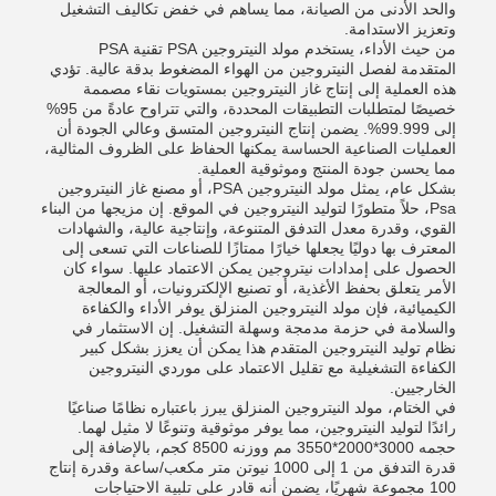
والحد الأدنى من الصيانة، مما يساهم في خفض تكاليف التشغيل
وتعزيز الاستدامة.
من حيث الأداء، يستخدم مولد النيتروجين PSA تقنية PSA
المتقدمة لفصل النيتروجين من الهواء المضغوط بدقة عالية. تؤدي
هذه العملية إلى إنتاج غاز النيتروجين بمستويات نقاء مصممة
خصيصًا لمتطلبات التطبيقات المحددة، والتي تتراوح عادةً من 95%
إلى 99.999%. يضمن إنتاج النيتروجين المتسق وعالي الجودة أن
العمليات الصناعية الحساسة يمكنها الحفاظ على الظروف المثالية،
مما يحسن جودة المنتج وموثوقية العملية.
بشكل عام، يمثل مولد النيتروجين PSA، أو مصنع غاز النيتروجين
Psa، حلاً متطورًا لتوليد النيتروجين في الموقع. إن مزيجها من البناء
القوي، وقدرة معدل التدفق المتنوعة، وإنتاجية عالية، والشهادات
المعترف بها دوليًا يجعلها خيارًا ممتازًا للصناعات التي تسعى إلى
الحصول على إمدادات نيتروجين يمكن الاعتماد عليها. سواء كان
الأمر يتعلق بحفظ الأغذية، أو تصنيع الإلكترونيات، أو المعالجة
الكيميائية، فإن مولد النيتروجين المنزلق يوفر الأداء والكفاءة
والسلامة في حزمة مدمجة وسهلة التشغيل. إن الاستثمار في
نظام توليد النيتروجين المتقدم هذا يمكن أن يعزز بشكل كبير
الكفاءة التشغيلية مع تقليل الاعتماد على موردي النيتروجين
الخارجيين.
في الختام، مولد النيتروجين المنزلق يبرز باعتباره نظامًا صناعيًا
رائدًا لتوليد النيتروجين، مما يوفر موثوقية وتنوعًا لا مثيل لهما.
حجمه 3000*2000*3550 مم ووزنه 8500 كجم، بالإضافة إلى
قدرة التدفق من 1 إلى 1000 نيوتن متر مكعب/ساعة وقدرة إنتاج
100 مجموعة شهريًا، يضمن أنه قادر على تلبية الاحتياجات