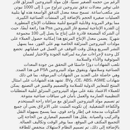
الرغم من حجمه الصغير نسبيًا، فإن مولد النيتروجين المنزلق قادر
على توفير معدلات تدفق نيتروجين تتراوح من 1 إلى 1000 نيوتن
متر مكعب/ساعة. تسمح سعة معدل التدفق الواسعة هذه لها بتلبية
العمليات صغيرة الحجم بالإضافة إلى المنشآت الصناعية الكبيرة،
مما يوفر المرونة وقابلية التوسع لتلبية متطلبات الإنتاج المتطورة.
إن القدرة الإنتاجية لمصنع غاز النيتروجين Psa هذا رائعة أيضًا، حيث
أن الشركة المصنعة قادرة على إنتاج ما يصل إلى 100 مجموعة
شهريًا. يضمن معدل الإنتاج المرتفع هذا إمكانية حصول العملاء على
مولدات النيتروجين المنزلقة الخاصة بهم على الفور، مما يسهل
النشر السريع ويقلل وقت التوقف عن العمل في عملياتهم. تخضع
كل وحدة لإجراءات صارمة لمراقبة الجودة والاختبار لضمان
الموثوقية والأداء والسلامة.
تلعب الشهادات دورًا حاسمًا في التحقق من جودة المعدات
الصناعية وسلامتها، ويتفوق مولد النيتروجين PSA في هذا الصدد.
وهي حاصلة على العديد من الشهادات المرموقة، بما في ذلك
شهادات CE، ABS، ASME، وBV. تشهد هذه الشهادات على امتثال
المنتج للمعايير الدولية للسلامة والتصميم والتميز في التصنيع. يمكن
للعملاء الاعتماد بثقة على مولد النيتروجين المنزلق لتلبية المتطلبات
التنظيمية الصارمة والعمل بأمان في سياقات صناعية متنوعة.
تم تصميم مولد النيتروجين المنزلق مع مراعاة راحة المستخدم
والكفاءة التشغيلية. إن تكوينه المثبت على الانزلاق يعني أن جميع
المكونات مدمجة في إطار واحد قوي، مما يسمح بسهولة النقل
والتركيب والصيانة. يقلل هذا التصميم المعياري من الحاجة إلى
التجميع المكثف في الموقع، مما يوفر الوقت وتكاليف العمالة.
بالإضافة إلى ذلك، تم تصميم النظام لاستهلاك منخفض للطاقة