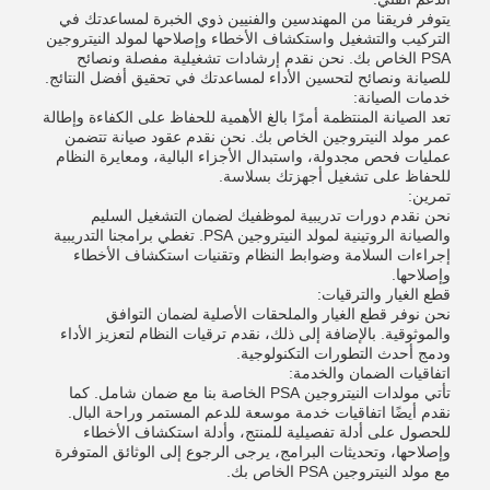
يتوفر فريقنا من المهندسين والفنيين ذوي الخبرة لمساعدتك في
التركيب والتشغيل واستكشاف الأخطاء وإصلاحها لمولد النيتروجين
PSA الخاص بك. نحن نقدم إرشادات تشغيلية مفصلة ونصائح
للصيانة ونصائح لتحسين الأداء لمساعدتك في تحقيق أفضل النتائج.
خدمات الصيانة:
تعد الصيانة المنتظمة أمرًا بالغ الأهمية للحفاظ على الكفاءة وإطالة
عمر مولد النيتروجين الخاص بك. نحن نقدم عقود صيانة تتضمن
عمليات فحص مجدولة، واستبدال الأجزاء البالية، ومعايرة النظام
للحفاظ على تشغيل أجهزتك بسلاسة.
تمرين:
نحن نقدم دورات تدريبية لموظفيك لضمان التشغيل السليم
والصيانة الروتينية لمولد النيتروجين PSA. تغطي برامجنا التدريبية
إجراءات السلامة وضوابط النظام وتقنيات استكشاف الأخطاء
وإصلاحها.
قطع الغيار والترقيات:
نحن نوفر قطع الغيار والملحقات الأصلية لضمان التوافق
والموثوقية. بالإضافة إلى ذلك، نقدم ترقيات النظام لتعزيز الأداء
ودمج أحدث التطورات التكنولوجية.
اتفاقيات الضمان والخدمة:
تأتي مولدات النيتروجين PSA الخاصة بنا مع ضمان شامل. كما
نقدم أيضًا اتفاقيات خدمة موسعة للدعم المستمر وراحة البال.
للحصول على أدلة تفصيلية للمنتج، وأدلة استكشاف الأخطاء
وإصلاحها، وتحديثات البرامج، يرجى الرجوع إلى الوثائق المتوفرة
مع مولد النيتروجين PSA الخاص بك.