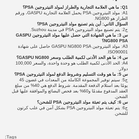
Q1: ما هي العلامة التجارية والطراز لمولد النيتروجين PSA؟
A1: مولد النيتروجين PSA يحمل العلامة التجارية GASPU، ورقم
الطراز هو NG800.
السؤال الثاني: أين يتم تصنيع مولد النيتروجين PSA؟
ج2: يتم تصنيع مولد النيتروجين PSA في مدينة Suzhou.
س 3: ما هي الشهادة التي حصل عليها مولد النيتروجين GASPU
NG800 PSA؟
A3: مولد النيتروجين GASPU NG800 PSA حاصل على شهادة
ISO90001.
س 4: ما هو الحد الأدنى لكمية الطلب وسعر GASPU NG800؟
A4: الحد الأدنى لكمية الطلب هو وحدة واحدة، والسعر 100,000
دولار.
س 5: ما هو وقت التسليم وشروط الدفع لمولد النيتروجين PSA؟
ج5: سيتم توفير المجموعة الكاملة من المعدات في غضون 45
يومًا بعد استلام الدفعة المقدمة. شروط الدفع هي 40% من مبلغ
العقد المدفوع مقدمًا و60% بعد فحص البضائع والموافقة عليها قبل
الشحن.
س 6: كيف يتم تعبئة مولد النيتروجين PSA للشحن؟
ج6: يتم تعبئة مولد النيتروجين PSA بشكل آمن في علب كرتون
للشحن.
Tags: