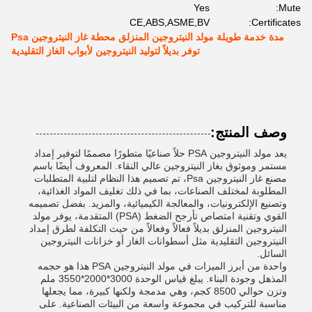
Yes
Mute:
CE,ABS,ASME,BV
Certificates:
مدة خدمة طويلة مولد النيتروجين المنزلق محطة غاز النيتروجين Psa
توفر بديلاً لتوليد النيتروجين لأبواب الغاز التقليدية
وصف المنتج:
يعد مولد النيتروجين PSA حلاً صناعيًا متطورًا مصممًا لتوفير إمداد
مستمر وموثوق بغاز النيتروجين عالي النقاء. المعروف أيضًا باسم
مصنع غاز النيتروجين Psa، تم تصميم هذا النظام لتلبية المتطلبات
المطلوبة لمختلف الصناعات، بما في ذلك تغليف المواد الغذائية،
وتصنيع الإلكترونيات، والمعالجة الكيميائية، والمزيد. بفضل تصميمه
القوي وتقنية امتصاص تأرجح الضغط (PSA) المتقدمة، يوفر مولد
النيتروجين المنزلق بديلاً فعالاً وفعالاً من حيث التكلفة لطرق إمداد
النيتروجين التقليدية مثل أسطوانات الغاز أو خزانات النيتروجين
السائل.
واحدة من أبرز الميزات في مولد النيتروجين PSA هذا هو حجمه
المذهل وجودة البناء. يبلغ قياس الوحدة 3000*2000*3550 ملم
وتزن حوالي 8500 كجم، وهي مدمجة ولكنها كبيرة، مما يجعلها
مناسبة للتركيب في مجموعة واسعة من البيئات الصناعية. على