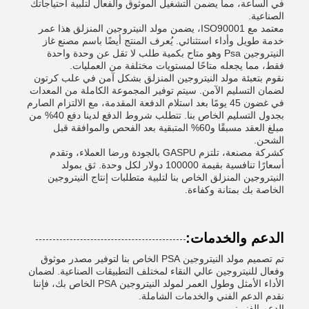
في الساعة، مما يضمن التشغيل الموثوق والفعال لتلبية احتياجاتك
الصناعية.
معتمد مع ISO90001، يضمن مولد النيتروجين المنزلق هذا عمر
خدمة طويل وأداء استثنائي. يُعرف المنتج أيضًا باسم مصنع غاز
النيتروجين Psa وهو متاح بكمية طلب لا تقل عن وحدة واحدة
فقط، مما يجعله متاحًا لمستويات مختلفة من العمليات.
نقوم بتعبئة مولد النيتروجين المنزلق بشكل آمن في علب كرتون
لضمان التسليم الآمن. سيتم توفير المجموعة الكاملة من المعدات
في غضون 45 يومًا بعد استلام الدفعة المقدمة، مع الالتزام الصارم
بجدول التسليم الخاص بنا. تتطلب شروط الدفع لدينا دفع 40% من
مبلغ العقد مسبقًا و60% المتبقية بعد الفحص والموافقة قبل
الشحن.
كشركة مصنعة، تلتزم GASPU بالجودة ورضا العملاء، وتقدم
أسعارًا تنافسية بقيمة 100000 دولار لكل وحدة. ثق بمولد
النيتروجين المنزلق الخاص بنا لتلبية متطلبات إنتاج النيتروجين
الخاصة بك بمتانة وكفاءة.
الدعم والخدمات:
تم تصميم مولد النيتروجين PSA الخاص بنا لتوفير مصدر موثوق
وفعال للنيتروجين عالي النقاء لمختلف التطبيقات الصناعية. لضمان
الأداء الأمثل وطول العمر لمولد النيتروجين PSA الخاص بك، فإننا
نقدم الدعم الفني والخدمات الشاملة.
الدعم الفني: