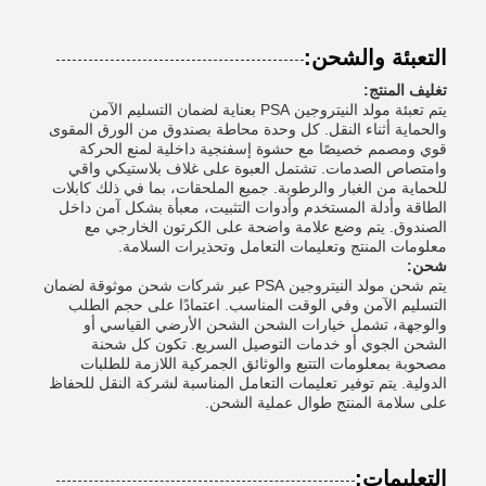
التعبئة والشحن:
تغليف المنتج:
يتم تعبئة مولد النيتروجين PSA بعناية لضمان التسليم الآمن
والحماية أثناء النقل. كل وحدة محاطة بصندوق من الورق المقوى
قوي ومصمم خصيصًا مع حشوة إسفنجية داخلية لمنع الحركة
وامتصاص الصدمات. تشتمل العبوة على غلاف بلاستيكي واقي
للحماية من الغبار والرطوبة. جميع الملحقات، بما في ذلك كابلات
الطاقة وأدلة المستخدم وأدوات التثبيت، معبأة بشكل آمن داخل
الصندوق. يتم وضع علامة واضحة على الكرتون الخارجي مع
معلومات المنتج وتعليمات التعامل وتحذيرات السلامة.
شحن:
يتم شحن مولد النيتروجين PSA عبر شركات شحن موثوقة لضمان
التسليم الآمن وفي الوقت المناسب. اعتمادًا على حجم الطلب
والوجهة، تشمل خيارات الشحن الشحن الأرضي القياسي أو
الشحن الجوي أو خدمات التوصيل السريع. تكون كل شحنة
مصحوبة بمعلومات التتبع والوثائق الجمركية اللازمة للطلبات
الدولية. يتم توفير تعليمات التعامل المناسبة لشركة النقل للحفاظ
على سلامة المنتج طوال عملية الشحن.
التعليمات: