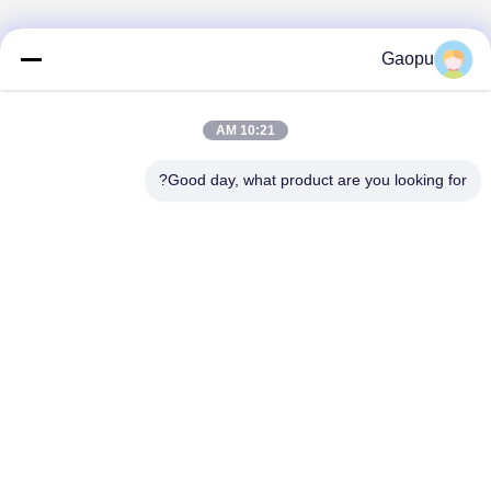
Gaopu
10:21 AM
Good day, what product are you looking for?
Suzhou Gaopu Ultra pure gas technology
Co.,Ltd
luyycn@163.com
0086-512-66610166
رقم 161 شارع Zhongfeng، Suzhou New District، Suzhou،
PR.China