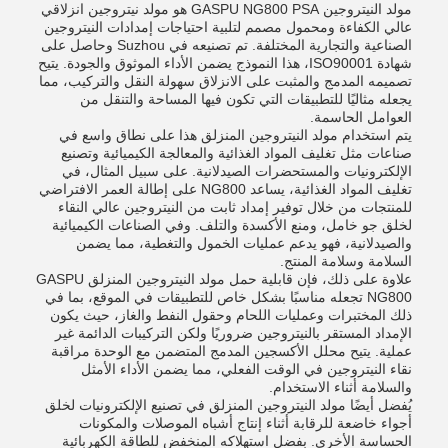
مولد النيتروجين GASPU NG800 PSA هو مولد نيتروجين انزلاقي
عالي الكفاءة ومحمول مصمم لتلبية احتياجات إمدادات النيتروجين
الصناعية والتجارية المختلفة. تم تصنيعه في Suzhou وحاصل على
شهادة ISO90001، هذا النموذج يضمن الأداء الموثوق والجودة. يتيح
تصميمه المدمج والمثبت على الانزلاق سهولة النقل والتركيب، مما
يجعله مثاليًا للتطبيقات التي تكون فيها المساحة والتنقل من
العوامل الحاسمة.
يتم استخدام مولد النيتروجين المنزلق هذا على نطاق واسع في
صناعات مثل تغليف المواد الغذائية والمعالجة الكيميائية وتصنيع
الإلكترونيات والمستحضرات الصيدلانية. على سبيل المثال، في
تغليف المواد الغذائية، يساعد NG800 على إطالة العمر الافتراضي
للمنتجات من خلال توفير إمداد ثابت من النيتروجين عالي النقاء
لخلق جو خامل، ومنع الأكسدة والتلف. وفي الصناعات الكيميائية
والصيدلانية، فهو يدعم عمليات الخمول والتغطية، مما يضمن
السلامة وسلامة المنتج.
علاوة على ذلك، فإن قابلية حمل مولد النيتروجين المنزلق GASPU
NG800 تجعله مناسبًا بشكل خاص للتطبيقات في الموقع، بما في
ذلك المختبرات وعمليات اللحام وحقول النفط والغاز، حيث يكون
الإمداد المستقر بالنيتروجين ضروريًا ولكن التركيبات الدائمة غير
عملية. يتيح محلل الأكسجين المدمج المتضمن مع الوحدة مراقبة
نقاء النيتروجين في الوقت الفعلي، مما يضمن الأداء الأمثل
والسلامة أثناء الاستخدام.
يُفضل أيضًا مولد النيتروجين المنزلق في تصنيع الإلكترونيات لخلق
أجواء خاضعة للرقابة أثناء إنتاج أشباه الموصلات والمكونات
الحساسة الأخرى. بفضل استهلاكه المنخفض للطاقة الكهربائية