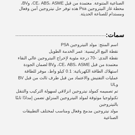
الصناعية المتنوعة. معتمدة من قبل CE، ABS، ASME، وBV،
محطة غاز النيتروجين Psa هذه توفر حل نيتروجين آمن وفعال
ومستدام للصناعة الحديثة.
سمات:
اسم المنتج: مولد النيتروجين PSA
نقطة البيع الرئيسية: عمر الخدمة الطويل
نقطة الندى: -70 درجة مئوية لإخراج النيتروجين عالي النقاء
معتمدة من قبل CE، ABS، ASME، وBV لضمان الجودة
استهلاك الطاقة الكهربائية: 0.1 كيلو واط، موفر للطاقة
عمليات التفتيش والاعتماد من قبل طرف ثالث من قبل BV
وUL
تم تصميمه كمولد نيتروجين انزلاقي لسهولة التركيب والتنقل
تكنولوجيا موثوقة لمولد النيتروجين المنزلق تضمن إمدادًا ثابتًا
بالنيتروجين
مولد نيتروجين مدمج وفعال ومناسب لمختلف التطبيقات
الصناعية