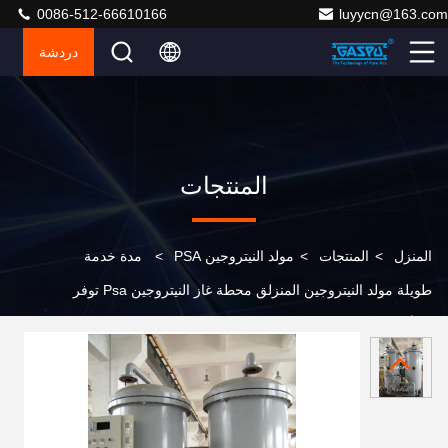
0086-512-66610166
luyycn@163.com
دردشة
المنتجات
المنزل
>
المنتجات
>
مولد النيتروجين PSA
>
مدة خدمة
طويلة مولد النيتروجين المنزلق محطة غاز النيتروجين Psa توفر
بديلاً لتوليد النيتروجين لأبواب الغاز التقليدية