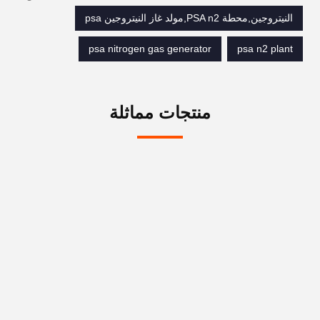
النيتروجين,محطة PSA n2,مولد غاز النيتروجين psa
psa nitrogen gas generator
psa n2 plant
منتجات مماثلة