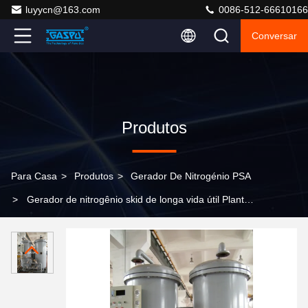
luyycn@163.com
0086-512-66610166
Conversar
Produtos
Para Casa
>
Produtos
>
Gerador De Nitrogénio PSA
>
Gerador de nitrogênio skid de longa vida útil Planta
de gás nitrogênio Psa, fornecendo alternativa de
geração de nitrogênio aos cilindros de gás tradicionais