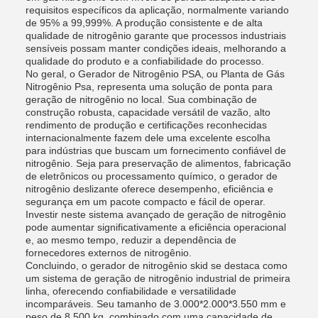
requisitos específicos da aplicação, normalmente variando
de 95% a 99,999%. A produção consistente e de alta
qualidade de nitrogênio garante que processos industriais
sensíveis possam manter condições ideais, melhorando a
qualidade do produto e a confiabilidade do processo.
No geral, o Gerador de Nitrogênio PSA, ou Planta de Gás
Nitrogênio Psa, representa uma solução de ponta para
geração de nitrogênio no local. Sua combinação de
construção robusta, capacidade versátil de vazão, alto
rendimento de produção e certificações reconhecidas
internacionalmente fazem dele uma excelente escolha
para indústrias que buscam um fornecimento confiável de
nitrogênio. Seja para preservação de alimentos, fabricação
de eletrônicos ou processamento químico, o gerador de
nitrogênio deslizante oferece desempenho, eficiência e
segurança em um pacote compacto e fácil de operar.
Investir neste sistema avançado de geração de nitrogênio
pode aumentar significativamente a eficiência operacional
e, ao mesmo tempo, reduzir a dependência de
fornecedores externos de nitrogênio.
Concluindo, o gerador de nitrogênio skid se destaca como
um sistema de geração de nitrogênio industrial de primeira
linha, oferecendo confiabilidade e versatilidade
incomparáveis. Seu tamanho de 3.000*2.000*3.550 mm e
peso de 8.500 kg, combinado com uma capacidade de