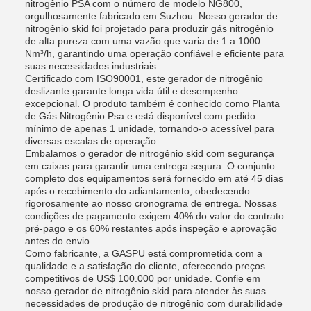
nitrogênio PSA com o número de modelo NG800,
orgulhosamente fabricado em Suzhou. Nosso gerador de
nitrogênio skid foi projetado para produzir gás nitrogênio
de alta pureza com uma vazão que varia de 1 a 1000
Nm³/h, garantindo uma operação confiável e eficiente para
suas necessidades industriais.
Certificado com ISO90001, este gerador de nitrogênio
deslizante garante longa vida útil e desempenho
excepcional. O produto também é conhecido como Planta
de Gás Nitrogênio Psa e está disponível com pedido
mínimo de apenas 1 unidade, tornando-o acessível para
diversas escalas de operação.
Embalamos o gerador de nitrogênio skid com segurança
em caixas para garantir uma entrega segura. O conjunto
completo dos equipamentos será fornecido em até 45 dias
após o recebimento do adiantamento, obedecendo
rigorosamente ao nosso cronograma de entrega. Nossas
condições de pagamento exigem 40% do valor do contrato
pré-pago e os 60% restantes após inspeção e aprovação
antes do envio.
Como fabricante, a GASPU está comprometida com a
qualidade e a satisfação do cliente, oferecendo preços
competitivos de US$ 100.000 por unidade. Confie em
nosso gerador de nitrogênio skid para atender às suas
necessidades de produção de nitrogênio com durabilidade