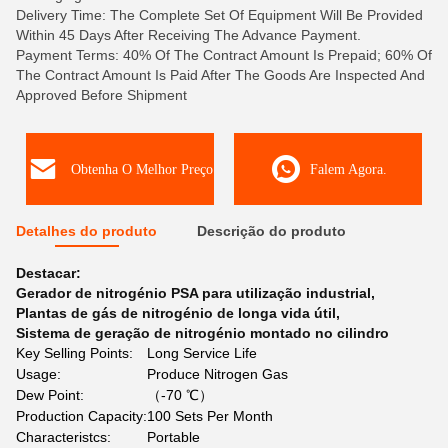
Delivery Time: The Complete Set Of Equipment Will Be Provided
Within 45 Days After Receiving The Advance Payment.
Payment Terms: 40% Of The Contract Amount Is Prepaid; 60% Of
The Contract Amount Is Paid After The Goods Are Inspected And
Approved Before Shipment
Obtenha O Melhor Preço
Falem Agora.
Detalhes do produto
Descrição do produto
Destacar:
Gerador de nitrogénio PSA para utilização industrial
,
Plantas de gás de nitrogénio de longa vida útil
,
Sistema de geração de nitrogénio montado no cilindro
Key Selling Points:
Long Service Life
Usage:
Produce Nitrogen Gas
Dew Point:
（-70 ℃）
Production Capacity:
100 Sets Per Month
Characteristcs:
Portable