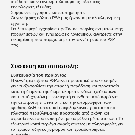
απόδοση και να ενσωματώσουμε τις τελευταίες
τεχνολογικές εξελίξεις.
Συμφωνίες εγγύησης και εξυπηρέτησης
Οι γεννήτριες αζώτου PSA μας έρχονται με ολοκληρωμένη
εγγύηση.
Για λεπτομερή εγχειρίδια προϊόντος, οδηγίες αντιμετώπισης
προβλημάτων και ενημερώσεις λογισμικού, ανατρέξτε στην
τεκμηρίωση που παρέχεται με τον γεννήτη αζώτου PSA
σας.
Συσκευή και αποστολή:
Συσκευασία του προϊόντος:
Η γεννήτρια αζώτου PSA είναι προσεκτικά συσκευασμένη
για να εξασφαλίσει την ασφαλή παράδοση και προστασία
κατά τη διάρκεια της διαμετακόμισης.ειδικά σχεδιασμένο
κουτί από χαρτόνι με εσωτερική επένδυση από αφρό για
την αποτροπή της κίνησης και την απορρόφηση των
κραδασμώνΗ συσκευασία περιλαμβάνει προστατευτικό
πλαστικό περιτύλιγμα για προστασία από σκόνη και
υγρασία.είναι συσκευασμένα με ασφάλεια μέσα στο κουτίΤο
εξωτερικό κουτί περιέχει σαφείς ετικέτες με πληροφορίες για
το προϊόν, οδηγίες χειρισμού και προειδοποιήσεις
ασφαλείας.