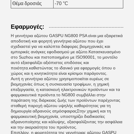
Θέμα δροσιάς
-70 °C
Εφαρμογές:
Η γεννήτρια αζώτου GASPU NG800 PSA είναι μια εξαιρετικά
αποδοτική και φορητή γεννήτρια αζώτου που έχει
σχεδιαστεί για να καλύπτει διάφορες βιομηχανικές και
εμπορικές ανάγκες εφοδιασμού με αζώτο.Κατασκευασμένο
στο Suzhou και πιστοποιημένο με ISO90001, το μοντέλο
αυτό εξασφαλίζει αξιόπιστες επιδόσεις και
ποιότητα.καθιστώντας το ιδανικό για εφαρμογές όπου ο
χώρος και η κινητικότητα είναι κρίσιμοι παράγοντες.
Αυτή η γεννήτρια αζώτου χρησιμοποιείται ευρέως σε
βιομηχανίες όπως η συσκευασία τροφίμων, η χημική
επεξεργασία, η κατασκευή ηλεκτρονικών προϊόντων και τα
φαρμακευτικά προϊόντα.το NG800 συμβάλλει στην
παράταση της διάρκειας ζωής των προϊόντων παρέχοντας
σταθερή παροχή αζώτου υψηλής καθαρότητας για τη
δημιουργία αδρανούς ατμόσφαιραςΣτην χημική και τη
φαρμακευτική βιομηχανία, υποστηρίζει διαδικασίες
αδρανοποίησης και κάλυψης, εξασφαλίζοντας την ασφάλεια
και την ακεραιότητα του προϊόντος.
Επιπλέον, η φορητότητα της γεννήτριας αζώτου GASPU