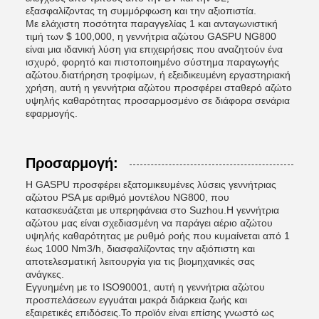
εξασφαλίζοντας τη συμμόρφωση και την αξιοπιστία.
Με ελάχιστη ποσότητα παραγγελίας 1 και ανταγωνιστική
τιμή των $ 100,000, η γεννήτρια αζώτου GASPU NG800
είναι μια ιδανική λύση για επιχειρήσεις που αναζητούν ένα
ισχυρό, φορητό και πιστοποιημένο σύστημα παραγωγής
αζώτου.διατήρηση τροφίμων, ή εξειδικευμένη εργαστηριακή
χρήση, αυτή η γεννήτρια αζώτου προσφέρει σταθερό αζώτο
υψηλής καθαρότητας προσαρμοσμένο σε διάφορα σενάρια
εφαρμογής.
Προσαρμογή:
Η GASPU προσφέρει εξατομικευμένες λύσεις γεννήτριας
αζώτου PSA με αριθμό μοντέλου NG800, που
κατασκευάζεται με υπερηφάνεια στο Suzhou.Η γεννήτρια
αζώτου μας είναι σχεδιασμένη να παράγει αέριο αζώτου
υψηλής καθαρότητας με ρυθμό ροής που κυμαίνεται από 1
έως 1000 Nm3/h, διασφαλίζοντας την αξιόπιστη και
αποτελεσματική λειτουργία για τις βιομηχανικές σας
ανάγκες.
Εγγυημένη με το ISO90001, αυτή η γεννήτρια αζώτου
προσπελάσεων εγγυάται μακρά διάρκεια ζωής και
εξαιρετικές επιδόσεις.Το προϊόν είναι επίσης γνωστό ως