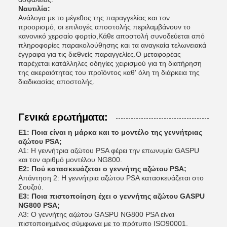
Ναυτιλία:
Ανάλογα με το μέγεθος της παραγγελίας και τον
προορισμό, οι επιλογές αποστολής περιλαμβάνουν το
κανονικό χερσαίο φορτίο,Κάθε αποστολή συνοδεύεται από
πληροφορίες παρακολούθησης και τα αναγκαία τελωνειακά
έγγραφα για τις διεθνείς παραγγελίες.Ο μεταφορέας
παρέχεται κατάλληλες οδηγίες χειρισμού για τη διατήρηση
της ακεραιότητας του προϊόντος καθ' όλη τη διάρκεια της
διαδικασίας αποστολής.
Γενικά ερωτήματα:
Ε1: Ποια είναι η μάρκα και το μοντέλο της γεννήτριας
αζώτου PSA;
Α1: Η γεννήτρια αζώτου PSA φέρει την επωνυμία GASPU
και τον αριθμό μοντέλου NG800.
Ε2: Πού κατασκευάζεται ο γεννήτης αζώτου PSA;
Απάντηση 2: Η γεννήτρια αζώτου PSA κατασκευάζεται στο
Σουζού.
Ε3: Ποια πιστοποίηση έχει ο γεννήτης αζώτου GASPU
NG800 PSA;
Α3: Ο γεννήτης αζώτου GASPU NG800 PSA είναι
πιστοποιημένος σύμφωνα με το πρότυπο ISO90001.