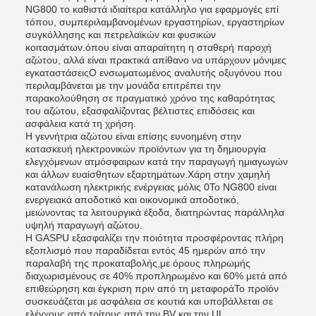
NG800 το καθιστά ιδιαίτερα κατάλληλο για εφαρμογές επί
τόπου, συμπεριλαμβανομένων εργαστηρίων, εργαστηρίων
συγκόλλησης και πετρελαϊκών και φυσικών
κοιτασμάτων.όπου είναι απαραίτητη η σταθερή παροχή
αζώτου, αλλά είναι πρακτικά απίθανο να υπάρχουν μόνιμες
εγκαταστάσειςΟ ενσωματωμένος αναλυτής οξυγόνου που
περιλαμβάνεται με την μονάδα επιτρέπει την
παρακολούθηση σε πραγματικό χρόνο της καθαρότητας
του αζώτου, εξασφαλίζοντας βέλτιστες επιδόσεις και
ασφάλεια κατά τη χρήση.
Η γεννήτρια αζώτου είναι επίσης ευνοημένη στην
κατασκευή ηλεκτρονικών προϊόντων για τη δημιουργία
ελεγχόμενων ατμόσφαιρων κατά την παραγωγή ημιαγωγών
και άλλων ευαίσθητων εξαρτημάτων.Χάρη στην χαμηλή
κατανάλωση ηλεκτρικής ενέργειας μόλις 0Το NG800 είναι
ενεργειακά αποδοτικό και οικονομικά αποδοτικό,
μειώνοντας τα λειτουργικά έξοδα, διατηρώντας παράλληλα
υψηλή παραγωγή αζώτου.
Η GASPU εξασφαλίζει την ποιότητα προσφέροντας πλήρη
εξοπλισμό που παραδίδεται εντός 45 ημερών από την
παραλαβή της προκαταβολής,με όρους πληρωμής
διαχωρισμένους σε 40% προπληρωμένο και 60% μετά από
επιθεώρηση και έγκριση πριν από τη μεταφοράΤο προϊόν
συσκευάζεται με ασφάλεια σε κουτιά και υποβάλλεται σε
ελέγχους από τρίτους από την BV και την UL,