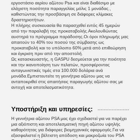
εργοστάσιο αερίου αζώτου Psa και είναι διαθέσιμο με
ελάχιστη ποσότητα παραγγελίας μόλις 1 μονάδας.,
καθιστώντας την προσβάσιμη σε διάφορες κλίμακες
δραστηριοτήτων.
Η πλήρης συσκευασία θα παρασχεθεί εντός 45 ημερών
από την παραλαβή της προκαταβολής.Ακολουθώντας
αυστηρά το πρόγραμμα παράδοσης.Οι όροι πληρωμής μας
απαιτούν το 40% του ποσού της σύμβασης ως
προκαταβολή και το υπόλοιπο 60% μετά από επιθεώρηση
και έγκριση πριν από την αποστολή.
Ως κατασκευαστής, η GASPU δεσμεύεται για την ποιότητα
και την ικανοποίηση των πελατών, προσφέροντας
ανταγωνιστικές τιμές στα 100.000 δολάρια ανά
μονάδα.Εμπιστευτείτε τη γεννήτρια αζώτου μας να
ανταποκριθεί στις απαιτήσεις παραγωγής αζώτου σας με
αντοχή και αποτελεσματικότητα.
Υποστήριξη και υπηρεσίες:
Η γεννήτρια αζώτου PSA μας έχει σχεδιαστεί για να παρέχει
μια αξιόπιστη και αποτελεσματική πηγή αζώτου υψηλής
καθαρότητας για διάφορες βιομηχανικές εφαρμογές.Για να
εξασφαλιστεί η βέλτιστη απόδοση και μακροζωία του PSA