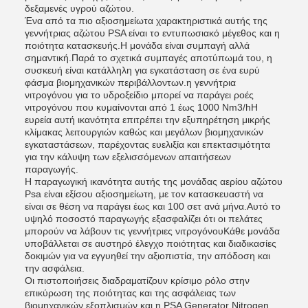
δεξαμενές υγρού αζώτου.
Ένα από τα πιο αξιοσημείωτα χαρακτηριστικά αυτής της
γεννήτριας αζώτου PSA είναι το εντυπωσιακό μέγεθος και η
ποιότητα κατασκευής.Η μονάδα είναι συμπαγή αλλά
σημαντική.Παρά το σχετικά συμπαγές αποτύπωμά του, η
συσκευή είναι κατάλληλη για εγκατάσταση σε ένα ευρύ
φάσμα βιομηχανικών περιβάλλοντων.η γεννήτρια
νιτρογόνου για το υδροξείδιο μπορεί να παράγει ροές
νιτρογόνου που κυμαίνονται από 1 έως 1000 Nm3/hΗ
ευρεία αυτή ικανότητα επιτρέπει την εξυπηρέτηση μικρής
κλίμακας λειτουργιών καθώς και μεγάλων βιομηχανικών
εγκαταστάσεων, παρέχοντας ευελιξία και επεκτασιμότητα
για την κάλυψη των εξελισσόμενων απαιτήσεων
παραγωγής.
Η παραγωγική ικανότητα αυτής της μονάδας αερίου αζώτου
Psa είναι εξίσου αξιοσημείωτη, με τον κατασκευαστή να
είναι σε θέση να παράγει έως και 100 σετ ανά μήνα.Αυτό το
υψηλό ποσοστό παραγωγής εξασφαλίζει ότι οι πελάτες
μπορούν να λάβουν τις γεννήτριες νιτρογόνουΚάθε μονάδα
υποβάλλεται σε αυστηρό έλεγχο ποιότητας και διαδικασίες
δοκιμών για να εγγυηθεί την αξιοπιστία, την απόδοση και
την ασφάλεια.
Οι πιστοποιήσεις διαδραματίζουν κρίσιμο ρόλο στην
επικύρωση της ποιότητας και της ασφάλειας των
βιομηχανικών εξοπλισμών και η PSA Generator Nitrogen