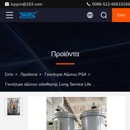
luyycn@163.com
0086-512-66610166
Τσάτ
Προϊόντα
Σπίτι
>
Προϊόντα
>
Γεννήτρια Αζώτου PSA
>
Γεννήτρια αζώτου ολίσθησης Long Service Life
Εγκατάσταση αερίου αζώτου Psa που παρέχει
εναλλακτική παραγωγή αζώτου στις παραδοσιακές
φιάλες αερίου