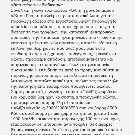
αξιοπιστίας των διαδικασιών.
Συνολικά, η γεννήτρια αζώτου PSA, ή η μονάδα αερίου
αζώτου Psa, αποτελεί μια πρωτοποριακή λύση για την
παραγωγή αζώτου στο εργοστάσιο.υψηλή παραγωγήΤο
υδροξείδιο του αζώτου, το οποίο χρησιμοποιείται για τη
διατήρηση των τροφίμων, την κατασκευή ηλεκτρονικών
συσκευών, την κατασκευή ηλεκτρονικών συσκευών και την
κατασκευή ηλεκτρονικών συσκευών, αποτελεί εξαιρετική
επιλογή για βιομηχανίες που αναζητούν αξιόπιστο
εφοδιασμό αζώτου.ή χημικής επεξεργασίας, η γεννήτρια
αζώτου προσφέρει απόδοση, αποτελεσματικότητα και
ασφάλεια σε μια συμπαγή και εύκολη στη λειτουργία
συσκευασία.Η επένδυση σε αυτό το προηγμένο σύστημα
παραγωγής αζώτου μπορεί να βελτιώσει σημαντικά τη
λειτουργική αποτελεσματικότητα, μειώνοντας παράλληλα
την εξάρτηση από εξωτερικούς προμηθευτές αζώτου.
Συμπερασματικά, η γεννήτρια αζώτου "skid" ξεχωρίζει ως
ένα κορυφαίο βιομηχανικό σύστημα παραγωγής αζώτου,
προσφέροντας απαράμιλλη αξιοπιστία και
ευελιξία.Μεγέθους 3000*2000*3550 mm και βάρος 8500
KG, σε συνδυασμό με μια χωρητικότητα ροής από 1 έως
1000 Nm3/h και ικανότητα παραγωγής 100 σετ ανά μήνα,
εξασφαλίζουν ότι μπορεί να ανταποκριθεί σε διάφορες
βιομηχανικές ανάγκες.Αυτό το εργοστάσιο φυσικού αζώτου