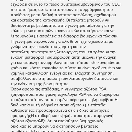
ξεχωρίζει σε αυτό το πεδίο.συμπεριλαμβανομένου του CEΟι
πιστοποιήσεις αυτές πιστοποιούν τη συμμόρφωση του
προϊόντος με τα διεθνή πρότυπα ασφάλειας, σχεδιασμού
και αριστείας της κατασκευής.Οι πελάτες μπορούν να
βασίζονται με βεβαιότητα στην γεννήτρια αζώτου για την
κάλυψη των αυστηρών κανονιστικών απαιτήσεων και να
λειτουργούν με ασφάλεια σε διάφορα βιομηχανικά πλαίσια.
Η γεννήτρια νιτρογόνου για ολίσθηση έχει σχεδιαστεί με
γνώμονα την ευκολία του χρήστη και την
αποτελεσματικότητα της λειτουργίας.που επιτρέπουν την
εύκολη μεταφοράΗ διαμόρφωση αυτή μειώνει την ανάγκη
για εκτεταμένη συναρμολόγηση επί τόπου, εξοικονομώντας
χρόνο και κόστη εργασίας.το σύστημα είναι σχεδιασμένο για
χαμηλή κατανάλωση ενέργειας και ελάχιστη συντήρηση,
συμβάλλοντας στη μείωση των λειτουργικών δαπανών και
την ενίσχυση της βιωσιμότητας.
Όσον αφορά τις επιδόσεις, η γεννήτρια αζώτου PSA
χρησιμοποιεί προηγμένη τεχνολογία PSA για να διαχωρίσει
το άζωτο από τον συμπιεσμένο αέρα με υψηλή ακρίβεια.Η
διαδικασία αυτή οδηγεί σε αέριο αζώτου με επίπεδα
καθαρότητας προσαρμοσμένα στις ειδικές απαιτήσεις
εφαρμογήςΗ σταθερή και υψηλής ποιότητας παραγωγή
αζώτου εξασφαλίζει ότι οι ευαίσθητες βιομηχανικές
διαδικασίες μπορούν να διατηρήσουν βέλτιστες
συνθήκες,βελτίωση της ποιότητας των προϊόντων και της