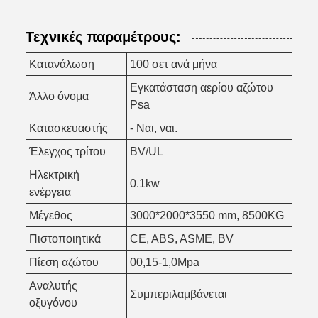
Τεχνικές παραμέτρους:
Κατανάλωση
100 σετ ανά μήνα
Εγκατάσταση αερίου αζώτου
Άλλο όνομα
Psa
Κατασκευαστής
- Ναι, ναι.
Έλεγχος τρίτου
BV/UL
Ηλεκτρική
0.1kw
ενέργεια
Μέγεθος
3000*2000*3550 mm, 8500KG
Πιστοποιητικά
CE, ABS, ASME, BV
Πίεση αζώτου
00,15-1,0Mpa
Αναλυτής
Συμπεριλαμβάνεται
οξυγόνου