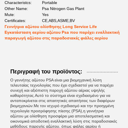
Characteristcs:
Portable
Other Name:
Psa Nitrogen Gas Plant
Mute:
Yes
Certificates:
CE,ABS,ASME,BV
Γεννήτρια αζώτου ολίσθησης Long Service Life
Εγκατάσταση αερίου αζώτου Psa που παρέχει εναλλακτική
παραγωγή αζώτου στις παραδοσιακές φιάλες αερίου
Περιγραφή του προϊόντος:
Ο γεννήτης αζώτου PSA είναι μια βιομηχανική λύση
τελευταίας τεχνολογίας που έχει σχεδιαστεί για να παρέχει
συνεχή και αξιόπιστη παροχή αζώτου αέριας υψηλής
καθαρότητας.Αυτό το σύστημα είναι σχεδιασμένο για να
ανταποκρίνεται στις απαιτητικές απαιτήσεις των διαφόρων
βιομηχανιών.Με τον ισχυρό σχεδιασμό και την προηγμένη
τεχνολογία προσρόφησης πίεσης (PSA),η γεννήτρια
αζώτου με ολίσθηση προσφέρει μια αποτελεσματική και
οικονομικά αποδοτική εναλλακτική λύση στις παραδοσιακές
μεθόδους παροχής αζώτου, όπως φιάλες αερίου ή