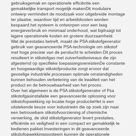
gebruiksgemak en operationele efficiëntie.een
gemakkelijke transport mogelijk makenDit modulaire
ontwerp vermindert de noodzaak voor uitgebreide montage
ter plaatse, waardoor tijd en arbeidskosten worden
bespaard.het systeem is ontworpen voor een laag
energieverbruik en minimaal onderhoud, wat bijdraagt tot
lagere operationele kosten en grotere duurzaamheid.
Wat de prestaties betreft, maakt de PSA stikstofgenerator
gebruik van geavanceerde PSA-technologie om stikstof
met hoge precisie van de perslucht te scheiden.Dit proces
resulteert in stikstofgas met zuiverheidsniveaus die zijn
afgestemd op specifieke toepassingsvereistenDe constante
en hoogwaardige stikstofproductie zorgt ervoor dat
gevoelige industriële processen optimale omstandigheden
kunnen behouden.verbetering van de kwaliteit van het
product en de betrouwbaarheid van het proces.
Over het algemeen is de PSA stikstofgenerator of Psa
stikstofgasinstallatie een geavanceerde oplossing voor
stikstofopwekking op locatie.hoge productieHet is een
uitstekende keuze voor industrieën die op zoek zijn naar
een betrouwbare stikstofvoorziening.of chemische
verwerking, de skid stikstofgenerator levert prestaties,
efficiëntie en veiligheid in een compact en gemakkelijk te
bedienen pakket.Investeringen in dit geavanceerde
stikstofopwekkingssysteem kunnen de operationele