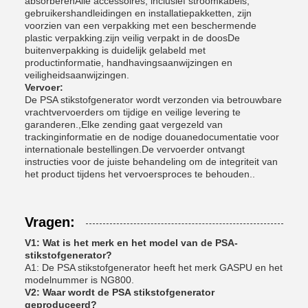
absorberenAlle accessoires, inclusief stroomkabels,
gebruikershandleidingen en installatiepakketten, zijn
voorzien van een verpakking met een beschermende
plastic verpakking.zijn veilig verpakt in de doosDe
buitenverpakking is duidelijk gelabeld met
productinformatie, handhavingsaanwijzingen en
veiligheidsaanwijzingen.
Vervoer:
De PSA stikstofgenerator wordt verzonden via betrouwbare
vrachtvervoerders om tijdige en veilige levering te
garanderen.,Elke zending gaat vergezeld van
trackinginformatie en de nodige douanedocumentatie voor
internationale bestellingen.De vervoerder ontvangt
instructies voor de juiste behandeling om de integriteit van
het product tijdens het vervoersproces te behouden..
Vragen:
V1: Wat is het merk en het model van de PSA-
stikstofgenerator?
A1: De PSA stikstofgenerator heeft het merk GASPU en het
modelnummer is NG800.
V2: Waar wordt de PSA stikstofgenerator
geproduceerd?