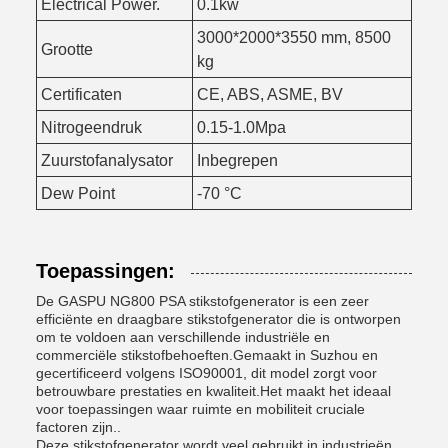
Electrical Power.
0.1kw
3000*2000*3550 mm, 8500
Grootte
kg
Certificaten
CE, ABS, ASME, BV
Nitrogeendruk
0.15-1.0Mpa
Zuurstofanalysator
Inbegrepen
Dew Point
-70 °C
Toepassingen:
De GASPU NG800 PSA stikstofgenerator is een zeer
efficiënte en draagbare stikstofgenerator die is ontworpen
om te voldoen aan verschillende industriële en
commerciële stikstofbehoeften.Gemaakt in Suzhou en
gecertificeerd volgens ISO90001, dit model zorgt voor
betrouwbare prestaties en kwaliteit.Het maakt het ideaal
voor toepassingen waar ruimte en mobiliteit cruciale
factoren zijn..
Deze stikstofgenerator wordt veel gebruikt in industrieën