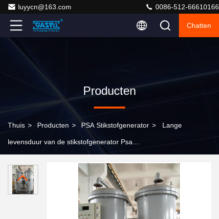
luyycn@163.com
0086-512-66610166
Chatten
Producten
Thuis
>
Producten
>
PSA Stikstofgenerator
>
Lange
levensduur van de stikstofgenerator Psa
stikstofgasinstallatie die alternatief voor traditionele
gasflessen voor stikstofproductie biedt