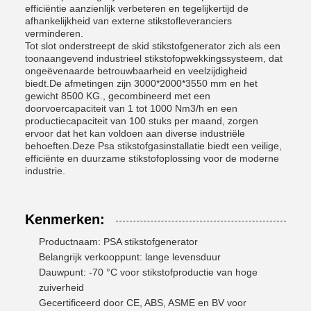
efficiëntie aanzienlijk verbeteren en tegelijkertijd de
afhankelijkheid van externe stikstofleveranciers
verminderen.
Tot slot onderstreept de skid stikstofgenerator zich als een
toonaangevend industrieel stikstofopwekkingssysteem, dat
ongeëvenaarde betrouwbaarheid en veelzijdigheid
biedt.De afmetingen zijn 3000*2000*3550 mm en het
gewicht 8500 KG., gecombineerd met een
doorvoercapaciteit van 1 tot 1000 Nm3/h en een
productiecapaciteit van 100 stuks per maand, zorgen
ervoor dat het kan voldoen aan diverse industriële
behoeften.Deze Psa stikstofgasinstallatie biedt een veilige,
efficiënte en duurzame stikstofoplossing voor de moderne
industrie.
Kenmerken:
Productnaam: PSA stikstofgenerator
Belangrijk verkooppunt: lange levensduur
Dauwpunt: -70 °C voor stikstofproductie van hoge
zuiverheid
Gecertificeerd door CE, ABS, ASME en BV voor