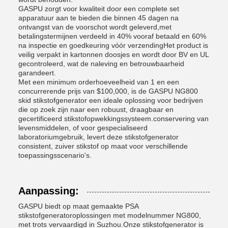
GASPU zorgt voor kwaliteit door een complete set
apparatuur aan te bieden die binnen 45 dagen na
ontvangst van de voorschot wordt geleverd,met
betalingstermijnen verdeeld in 40% vooraf betaald en 60%
na inspectie en goedkeuring vóór verzendingHet product is
veilig verpakt in kartonnen doosjes en wordt door BV en UL
gecontroleerd, wat de naleving en betrouwbaarheid
garandeert.
Met een minimum orderhoeveelheid van 1 en een
concurrerende prijs van $100,000, is de GASPU NG800
skid stikstofgenerator een ideale oplossing voor bedrijven
die op zoek zijn naar een robuust, draagbaar en
gecertificeerd stikstofopwekkingssysteem.conservering van
levensmiddelen, of voor gespecialiseerd
laboratoriumgebruik, levert deze stikstofgenerator
consistent, zuiver stikstof op maat voor verschillende
toepassingsscenario's.
Aanpassing:
GASPU biedt op maat gemaakte PSA
stikstofgeneratoroplossingen met modelnummer NG800,
met trots vervaardigd in Suzhou.Onze stikstofgenerator is