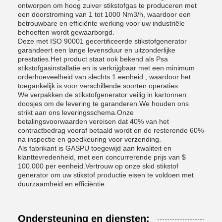
ontworpen om hoog zuiver stikstofgas te produceren met
een doorstroming van 1 tot 1000 Nm3/h, waardoor een
betrouwbare en efficiënte werking voor uw industriële
behoeften wordt gewaarborgd.
Deze met ISO 90001 gecertificeerde stikstofgenerator
garandeert een lange levensduur en uitzonderlijke
prestaties.Het product staat ook bekend als Psa
stikstofgasinstallatie en is verkrijgbaar met een minimum
orderhoeveelheid van slechts 1 eenheid., waardoor het
toegankelijk is voor verschillende soorten operaties.
We verpakken de stikstofgenerator veilig in kartonnen
doosjes om de levering te garanderen.We houden ons
strikt aan ons leveringsschema.Onze
betalingsvoorwaarden vereisen dat 40% van het
contractbedrag vooraf betaald wordt en de resterende 60%
na inspectie en goedkeuring voor verzending.
Als fabrikant is GASPU toegewijd aan kwaliteit en
klanttevredenheid, met een concurrerende prijs van $
100.000 per eenheid.Vertrouw op onze skid stikstof
generator om uw stikstof productie eisen te voldoen met
duurzaamheid en efficiëntie.
Ondersteuning en diensten: