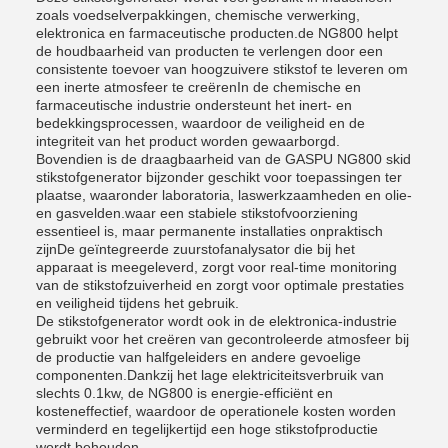
zoals voedselverpakkingen, chemische verwerking,
elektronica en farmaceutische producten.de NG800 helpt
de houdbaarheid van producten te verlengen door een
consistente toevoer van hoogzuivere stikstof te leveren om
een inerte atmosfeer te creërenIn de chemische en
farmaceutische industrie ondersteunt het inert- en
bedekkingsprocessen, waardoor de veiligheid en de
integriteit van het product worden gewaarborgd.
Bovendien is de draagbaarheid van de GASPU NG800 skid
stikstofgenerator bijzonder geschikt voor toepassingen ter
plaatse, waaronder laboratoria, laswerkzaamheden en olie-
en gasvelden.waar een stabiele stikstofvoorziening
essentieel is, maar permanente installaties onpraktisch
zijnDe geïntegreerde zuurstofanalysator die bij het
apparaat is meegeleverd, zorgt voor real-time monitoring
van de stikstofzuiverheid en zorgt voor optimale prestaties
en veiligheid tijdens het gebruik.
De stikstofgenerator wordt ook in de elektronica-industrie
gebruikt voor het creëren van gecontroleerde atmosfeer bij
de productie van halfgeleiders en andere gevoelige
componenten.Dankzij het lage elektriciteitsverbruik van
slechts 0.1kw, de NG800 is energie-efficiënt en
kosteneffectief, waardoor de operationele kosten worden
verminderd en tegelijkertijd een hoge stikstofproductie
wordt behouden.