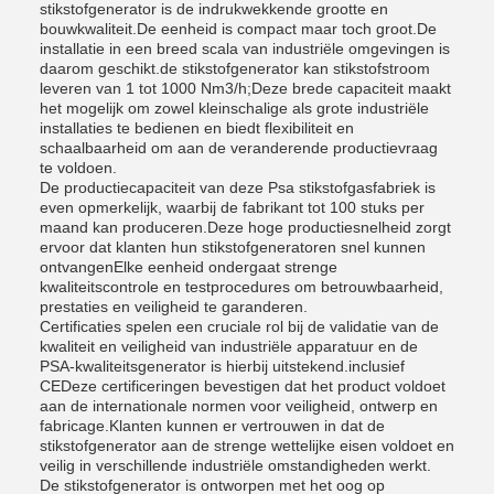
stikstofgenerator is de indrukwekkende grootte en
bouwkwaliteit.De eenheid is compact maar toch groot.De
installatie in een breed scala van industriële omgevingen is
daarom geschikt.de stikstofgenerator kan stikstofstroom
leveren van 1 tot 1000 Nm3/h;Deze brede capaciteit maakt
het mogelijk om zowel kleinschalige als grote industriële
installaties te bedienen en biedt flexibiliteit en
schaalbaarheid om aan de veranderende productievraag
te voldoen.
De productiecapaciteit van deze Psa stikstofgasfabriek is
even opmerkelijk, waarbij de fabrikant tot 100 stuks per
maand kan produceren.Deze hoge productiesnelheid zorgt
ervoor dat klanten hun stikstofgeneratoren snel kunnen
ontvangenElke eenheid ondergaat strenge
kwaliteitscontrole en testprocedures om betrouwbaarheid,
prestaties en veiligheid te garanderen.
Certificaties spelen een cruciale rol bij de validatie van de
kwaliteit en veiligheid van industriële apparatuur en de
PSA-kwaliteitsgenerator is hierbij uitstekend.inclusief
CEDeze certificeringen bevestigen dat het product voldoet
aan de internationale normen voor veiligheid, ontwerp en
fabricage.Klanten kunnen er vertrouwen in dat de
stikstofgenerator aan de strenge wettelijke eisen voldoet en
veilig in verschillende industriële omstandigheden werkt.
De stikstofgenerator is ontworpen met het oog op