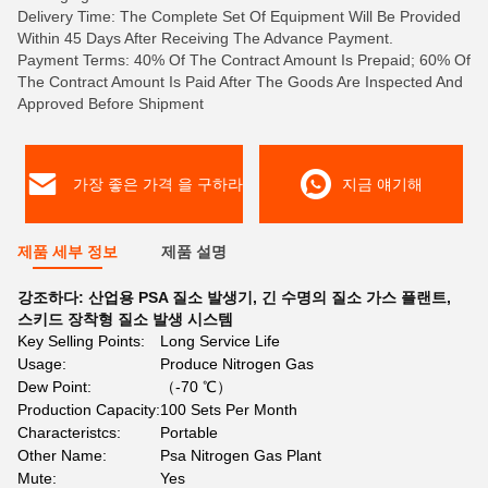
Delivery Time: The Complete Set Of Equipment Will Be Provided
Within 45 Days After Receiving The Advance Payment.
Payment Terms: 40% Of The Contract Amount Is Prepaid; 60% Of
The Contract Amount Is Paid After The Goods Are Inspected And
Approved Before Shipment
가장 좋은 가격 을 구하라
지금 얘기해
제품 세부 정보
제품 설명
강조하다:
산업용 PSA 질소 발생기
,
긴 수명의 질소 가스 플랜트
,
스키드 장착형 질소 발생 시스템
Key Selling Points:
Long Service Life
Usage:
Produce Nitrogen Gas
Dew Point:
（-70 ℃）
Production Capacity:
100 Sets Per Month
Characteristcs:
Portable
Other Name:
Psa Nitrogen Gas Plant
Mute:
Yes