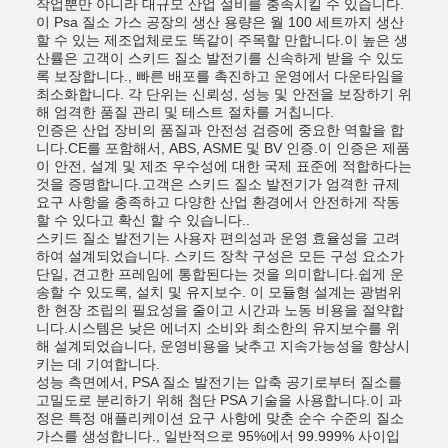
작업뿐만 아니라 대규모 산업 설비를 충족시킬 수 있습니다.
이 Psa 질소 가스 공장의 생산 용량은 월 100 세트까지 생산
할 수 있는 제조업체로도 똑같이 주목할 만합니다.이 높은 생
산률은 고객이 스키드 질소 발전기를 신속하게 받을 수 있도
록 보장합니다., 빠른 배포를 촉진하고 운영에서 다운타임을
최소화합니다. 각 단위는 신뢰성, 성능 및 안전을 보장하기 위
해 엄격한 품질 관리 및 테스트 절차를 거칩니다.
인증은 산업 장비의 품질과 안전성 검증에 중요한 역할을 합
니다.CE를 포함해서, ABS, ASME 및 BV 인증.이 인증은 제품
이 안전, 설계 및 제조 우수성에 대한 국제 표준에 적합하다는
것을 증명합니다.고객은 스키드 질소 발전기가 엄격한 규제
요구 사항을 충족하고 다양한 산업 환경에서 안전하게 작동
할 수 있다고 확신 할 수 있습니다..
스키드 질소 발전기는 사용자 편의성과 운영 효율성을 고려
하여 설계되었습니다. 스키드 장착 구성은 모든 구성 요소가
단일, 견고한 프레임에 통합된다는 것을 의미합니다.쉽게 운
송할 수 있도록, 설치 및 유지보수. 이 모듈형 설계는 광범위
한 현장 조립의 필요성을 줄이고 시간과 노동 비용을 절약합
니다.시스템은 낮은 에너지 소비와 최소한의 유지보수를 위
해 설계되었습니다, 운영비용을 낮추고 지속가능성을 향상시
키는 데 기여합니다.
성능 측면에서, PSA 질소 발전기는 압축 공기로부터 질소를
고밀도로 분리하기 위해 첨단 PSA 기술을 사용합니다.이 과
정은 특정 애플리케이션 요구 사항에 맞춘 순수 수준의 질소
가스를 생성합니다., 일반적으로 95%에서 99.999% 사이입