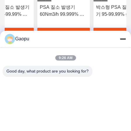
SA 질소 발생기
PSA 질소 발생기
박스형 PSA 질
5-99.99% 순
60Nm3/h 99.999% 순
기 95-99.99% 
200SCFM
도 현장 설치
장 산업용
 좋은 가격 을 구
가장 좋은 가격 을 구
가장 좋은 가
Gaopu
하라
하라
하라
9:26 AM
Good day, what product are you looking for?
Suzhou Gaopu Ultra pure gas technology
Co.,Ltd
luyycn@163.com
0086-512-66610166
제161번 Zhongfeng Street, Suzhou New District, Suzhou,
P.R.China