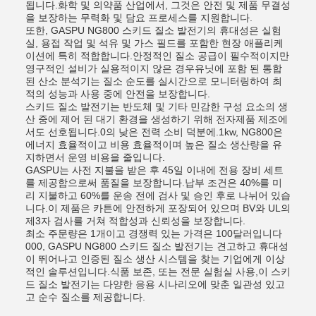
됩니다.화학 및 의약품 산업에서, 그것은 안전 및 제품 무결성
을 보장하는 무력화 및 담요 프로세스를 지원합니다.
또한, GASPU NG800 스키드 질소 발전기의 휴대성은 실험
실, 용접 작업 및 석유 및 가스 필드를 포함한 현장 애플리케
이션에 특히 적합합니다.안정적인 질소 공급이 필수적이지만
영구적인 설비가 실용적이지 않은 경우유닛에 포함 된 통합
된 산소 분석기는 질소 순도를 실시간으로 모니터링하여 최
적의 성능과 사용 중에 안전을 보장합니다.
스키드 질소 발전기는 반도체 및 기타 민감한 구성 요소의 생
산 중에 제어 된 대기 환경을 생성하기 위해 전자제품 제조에
서도 선호됩니다.0의 낮은 전력 소비 덕분에.1kw, NG800은
에너지 효율적이고 비용 효율적이며 높은 질소 생산량을 유
지하면서 운영 비용을 줄입니다.
GASPU는 사전 지불을 받은 후 45일 이내에 전용 장비 세트
를 제공함으로써 품질을 보장합니다.납부 조건은 40%를 미
리 지불하고 60%를 운송 전에 검사 및 승인 후로 나뉘어 있습
니다.이 제품은 카튼에 안전하게 포장되어 있으며 BV와 UL의
제3자 검사를 거쳐 적합성과 신뢰성을 보장합니다.
최소 주문량은 1개이고 경쟁력 있는 가격은 100달러입니다
000, GASPU NG800 스키드 질소 발전기는 견고하고 휴대성
이 뛰어나고 인증된 질소 생산 시스템을 찾는 기업에게 이상
적인 솔루션입니다.식품 보존, 또는 전문 실험실 사용,이 스키
드 질소 발전기는 다양한 응용 시나리오에 맞춘 일관성 있고
고 순수 질소를 제공합니다.